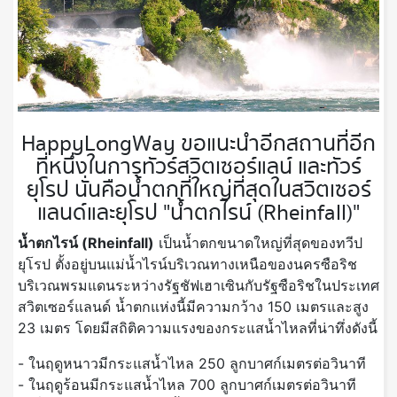
HappyLongWay ขอแนะนำอีกสถานที่อีก
ที่หนึ่งในการทัวร์สวิตเซอร์แลน์ และทัวร์
ยุโรป นั่นคือน้ำตกที่ใหญ่ที่สุดในสวิตเซอร์
แลนด์และยุโรป "น้ำตกไรน์ (Rheinfall)"
น้ำตกไรน์ (Rheinfall)
เป็นน้ำตกขนาดใหญ่ที่สุดของทวีป
ยุโรป ตั้งอยู่บนแม่น้ำไรน์บริเวณทางเหนือของนครซือริช
บริเวณพรมแดนระหว่างรัฐชัฟเฮาเซินกับรัฐซือริชในประเทศ
สวิตเซอร์แลนด์ น้ำตกแห่งนี้มีความกว้าง 150 เมตรและสูง
23 เมตร โดยมีสถิติความแรงของกระแสน้ำไหลที่น่าทึ่งดังนี้
- ในฤดูหนาวมีกระแสน้ำไหล 250 ลูกบาศก์เมตรต่อวินาที
- ในฤดูร้อนมีกระแสน้ำไหล 700 ลูกบาศก์เมตรต่อวินาที