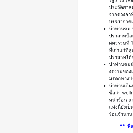
รัฐวาเล (Va
ประวัติศาสต
จากดวงอาทิต
บรรยากาศแบ
นำท่านชม ป
ปราสาทป้อม
ศตวรรษที่ 
ที่เก่าแก่
ปราสาทได้ก
นำท่านชมย่
งดงามของเห
มรดกทางประ
นำท่านเดินท
ชื่อว่า we
หน้าร้อน แ
แห่งนี้ยังเป
ร้อนจำนว
** พิเ