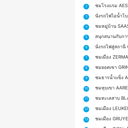
ชมโรงแรม AESCH
2
นั่งรถไฟไอน้ำ
3
ชมหมู่บ้าน SAAS
4
สนุกสนานกับการ
5
นั่งรถไฟสู่สถ
6
ชมเมือง ZERMA
7
ชมยอดเขา GRIND
8
ชมธารน้ำแข็ง A
9
ชมหุบเขา AARE
10
ชมทะเลสาบ BLAU
11
ชมเมือง LEUKERB
12
ชมเมือง GRUYER
13