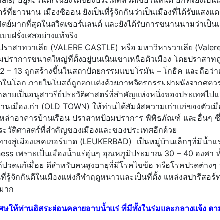
lais) อยู่ตะวันตกเฉียงใต้ของประเทศสวิตเซอร์แลนด์ อีกทั้งยังเป็นเมื
ร์ที่ยาวนาน เมืองซิออน ยังเป็นที่รู้จักกันว่าเป็นเมืองที่ได้รับแส
ย์มากที่สุดในสวิตเซอร์แลนด์ และยังได้รับการขนานนามว่าเป็นเมือ
บฝรั่งเศสอย่างแท้จริง
ราสาทวาเลีย (VALERE CASTLE) หรือ มหาวิหารวาเลีย (Valere b
ปราการขนาดใหญ่ที่ตั้งอยู่บนเนินเขาเหนือตัวเมือง โดยปราสาทถู
12 – 13 ถูกสร้างขึ้นในสถาปัตยกรรมแบบโรมัน – โกธิค และถือว่า
ที่สุดในโลก ภายในโบสถ์ถูกตกแต่งด้วยภาพจิตรกรรมฝาผนังจากศตวรรษ
ลายเป็นอนุสาวรีย์ประวัติศาสตร์ที่สำคัญแห่งหนึ่งของประเทศไปแ
านเมืองเก่า (OLD TOWN) ให้ท่านได้สัมผัสความเก่าแก่ของตัวเม
ล่าอาคารบ้านเรือน ปราสาทป้อมปราการ พิพิธภัณฑ์ และอื่นๆ ซึ่ง
วัติศาสตร์ที่สำคัญของเมืองและของประเทศอีกด้วย
างสู่เมืองเลคเกอร์บาด (LEUKERBAD) เป็นหมู่บ้านเล็กๆที่มีน้ำแร่ธ
llness เพราะเป็นเมืองน้ำแร่อุ่นๆ อุณหภูมิประมาณ 30 – 40 องศา 
ก้ปวดแก้เมื่อย ดีสำหรับคนสูงอายุที่มีโรคไขข้อ หรือโรคปวดต่างๆ
็นที่รู้จักกันดีในเมืองแห่งกีฬาฤดูหนาวและเป็นที่ตั้ง แหล่งสปารีสอร์ท
นมาก
ศษให้ท่านอิสระผ่อนคลายอาบน้ำแร่ ที่มีทั้งในร่มและกลางแจ้ง ตา