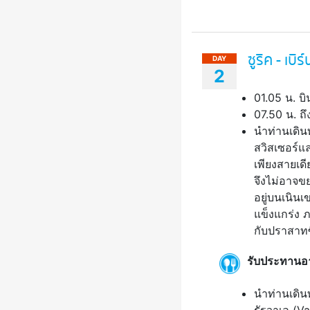
ซูริค - เบิ
DAY
2
01.05 น. บิ
07.50 น. ถ
นำท่านเดินท
สวิสเซอร์แ
เพียงสายเดี
จึงไม่อาจข
อยู่บนเนิน
แข็งแกร่ง 
กับปราสาทซ
รับประทานอา
นำท่านเดินท