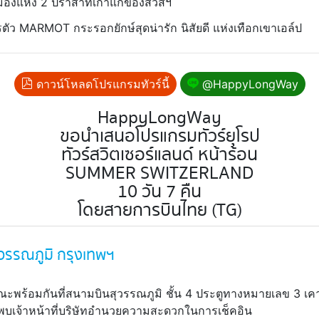
มืองแห่ง 2 ปราสาทเก่าแก่ของสวิสฯ
ัว MARMOT กระรอกยักษ์สุดน่ารัก นิสัยดี แห่งเทือกเขาเอล์ป
ดาวน์โหลดโปรแกรมทัวร์นี้
@HappyLongWay
HappyLongWay
ขอนำเสนอโปรแกรมทัวร์ยุโรป
ทัวร์สวิตเซอร์แลนด์ หน้าร้อน
SUMMER SWITZERLAND
10 วัน 7 คืน
โดยสายการบินไทย (TG)
วรรณภูมิ กรุงเทพฯ
ณะพร้อมกันที่สนามบินสุวรรณภูมิ ชั้น 4 ประตูทางหมายเลข 3 เคา
บเจ้าหน้าที่บริษัทอำนวยความสะดวกในการเช็คอิน