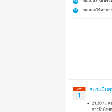
ชมเมือง SION เ
14
ชมและให้อาหารต
15
สนามบินสุ
DAY
1
21.30 น. ค
การบินไทยพ