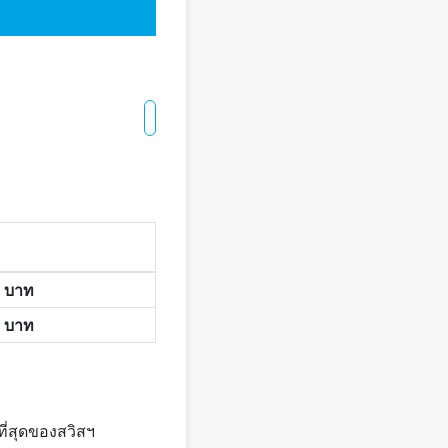
0
บาท
0
บาท
่สุดของสวิสฯ