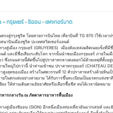
ร์น – กรุยแยร์ - ซิออน - เลคเกอร์บาด
นตรงสู่กรุงซูริค โดยสายการบินไทย เที่ยวบินที่ TG 970 (ใช้เวล
ึงสนาบินเมืองซูริค ปะเทศสวิตเซอร์แลนด์
างสู่เมือง กรุยแยร์ (GRUYERES) เมืองดังแหล่งผลิตเนยแข็งที่มีชื่
ลนด์ และมีชื่อเสียงระดับโลก จากนั้นนำชมเมืองกรุยแยร์ ภายในเมื
ยว ซึ่งถนนสายนี้ตัดขึ้นไปสู่ปราสาทกลางดงดอกไม้ด้วยเหตุที่ตั้งอย
ยายใหญ่ไปกว่านี้ นำท่านเข้าชม ปราสาทกรุยแยร์ (CHATEAU DE
เขาสูงสุดของเมือง สร้างในศตวรรษที่ 12 ตัวปราสาทสร้างด้วยหินเป
ภายในตกแต่งอย่างสวยงาม ได้รับการขึ้นทะเบียนเป็นมรดกแห่งชาติ
ิยง ให้ท่านเดินตามอัธยาศัยหรือเลือกซื้อชีส จนได้เวลานัดหมาย
หารกลางวัน ณ ภัตตาคารอาหารพื้นเมือง
างสู่เมืองซิออน (SION) อีกหนึ่งเมืองท่องเที่ยวอันมากเสน่ห์ และ