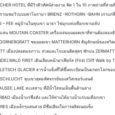
ER HOTEL ที่มีวิวทิวทัศน์สวยงาม ติด 1 ใน 10 ภาพถ่ายที่สวยท
โบราณชมวิวแบบพาโนรามา BRIENZ –ROTHORN -BAHN เก่าแก่ที่
 – FEE หมู่บ้านในหุบเขา ฉายา ไข่มุกแห่งเทือกเขาเอล์ป
เล่น MOUTAIN COASTER เครื่องเล่นบนยอดเขาที่ท่านต้องลองสัก
านี GORNERGRATT ชมยอดเขา MATTERHORN สัญลักษณ์ของสวิตเ
TT เมืองปลอดมลภาวะ สวยและโรแมนติคสุดๆ พักบน ZERMATT
ELWALD FIRST เดินเลียบหน้าผาเฟียร์ส (First Cliff Walk by T
LETSCH GLACIER ธารน้ำแข็งที่ได้ขึ้นทะเบียนเป็นมรดกโลกของ
SCHLUCHT หุบเขาสุดมหัศจรรย์ของสวิสเซอร์แลนด์
SEE LAKE ทะเลสาบ ที่มีน้ำใสจนเห็นพื้นด้านล่าง
AD เมืองน้ำแร่ชื่อดัง และให้ท่านได้อาบน้ำแร่บนเทือกเขา
ES เมืองเล็กๆแสนสวย มีชื่อเสียงในการผลิตเนยแข็ง