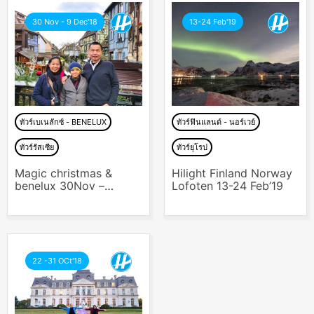
30 Nov - 9 Dec'18
13-24 Feb'19
ทัวร์เบเนลักซ์ - BENELUX
ทัวร์ฟินแลนด์ - นอร์เวย์
ทัวร์รัสเซีย
ทัวร์ยุโรป
Magic christmas &
Hilight Finland Norway
benelux 30Nov –
Lofoten 13-24 Feb’19
9Dec’18
22 -31 OCt'18