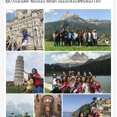
สุดโรแมนติค ชมเมือง Milan เมืองแห่งแฟชั่นของโลก