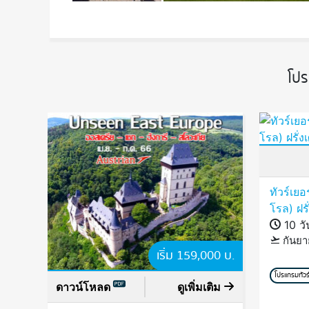
โปร
ทัวร์เย
โรล) ฝร
10 วั
กันยา
เริ่ม 159,000 บ.
โปรแกรมทัวร์
ดาวน์โหลด
ดูเพิ่มเติม