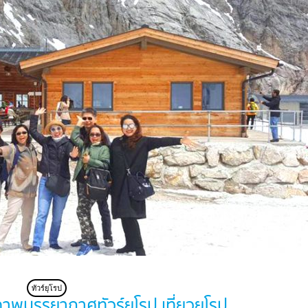
ทัวร์ยุโรป
รรยากาศ ทัวร์ยุโรป เที่ยวยุโรป