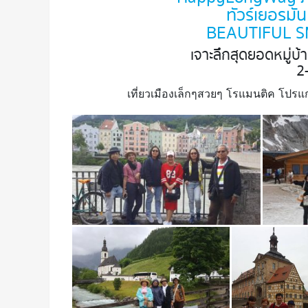
ทัวร์เยอรมัน
BEAUTIFUL S
เจาะลึกสุดยอดหมู่บ
2
เที่ยวเมืองเล็กๆสวยๆ โรแมนติค โปร