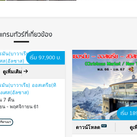
แกรมทัวร์ที่เกี่ยวข้อง
เริ่ม 97,900 บ.
ดูเพิ่มเติม
อรมัน(บาวาเรีย) ออสเตรีย(ทิ
ั่งเศส(อัลซาส)
น 7 คืน
ยน - พฤศจิกายน 61
เริ่ม 1
ที่ผ่านมา
ดาวน์โหลด
ดูเ