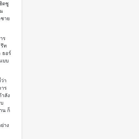
ชิดชู
ิน
้าชาย
การ
รึท
ล ธอร์
งแบบ
ว่า
การ
กำลัง
บบ
าน ก็
อย่าง