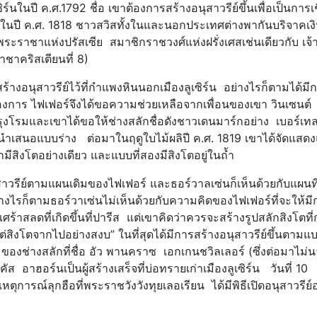
ร์นในปี ค.ศ.1792 ชื่อ เขาต้องการสร้างอนุสาวรีย์ขึ้นเพื่อเป็นการเ
เงินในปี ค.ศ. 1818 ชาวสวิสทั้งในและนอกประเทศต่างพากันบริจาคเง
ะราชาแห่งปรัสเซีย สมาชิกราชวงศ์แห่งฝรั่งเศสเช่นเดียวกับ เจ
ชาคริสเตียนที่ 8)
สร้างอนุสาวรีย์ไว้ที่กำแพงหินนอกเมืองลูเซิร์น อย่างไรก็ตามได้มี
องการ ไฟเฟอร์จึงได้ขอความช่วยเหลือจากเพื่อนของเขา วินเซนต์ 
ที่กรุงโรมและเขาได้ขอให้ช่างสลักชื่อดังชาวเดนมาร์กอย่าง เบอร์เท
้นำเสนอแบบร่าง ต่อมาในฤดูใบไม้ผลิปี ค.ศ. 1819 เขาได้จัดแสด
ีสิงโตอย่างเดียว และแบบที่สองมีสิงโตอยู่ในถ้ำ
าวรีย์ตามแผนเดิมของไฟเฟอร์ และธอร์วาลเซ่นก็เห็นด้วยกับแผนที่
่างไรก็ตามธอร์วาเซ่นไม่เห็นด้วยกับความคิดของไฟเฟอร์ที่จะให้มี
่เศร้าสลดที่เกิดขึ้นที่ปารีส แต่เขาคิดว่าควรจะสร้างรูปสลักสิงโตที่
แต่สิงโตจากไปอย่างสงบ” ในที่สุดได้มีการสร้างอนุสาวรีย์ขึ้นตามแ
่างสลักที่ชื่อ อัว พานคราซ เอกเกนชวิลเลอร์ (ซึ่งต่อมาไม่น
ส อาฮอร์นเป็นผู้สร้างเสร็จที่บ่อทรายเก่าเมืองลูเซิร์น วันที่ 10
ุการณ์ลุกฮือที่พระราชวังวังทุยเลอเรียน ได้มีพิธีเปิดอนุสาวรีย์