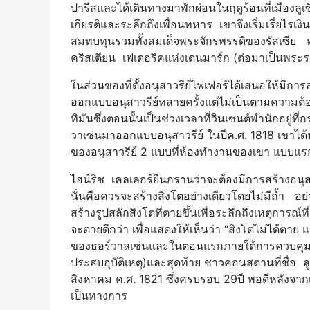
ปารีสและได้เดินทางมาพักผ่อนในฤดูร้อนที่เมืองลูเซิ
เกียรติและระลึกถึงเพื่อนทหาร เขาจึงเริ่มเรี่ยไร
สมทบทุนรวมทั้งสมเด็จพระจักรพรรดิของรัสเซีย พร
คริสเตียน เฟเดอริคแห่งเดนมาร์ก (ต่อมาเป็นพระรา
ในส่วนของที่ตั้งอนุสาวรีย์ไฟเฟอร์ได้เสนอให้มีการ
ออกแบบอนุสาวรีย์หลายครั้งแต่ไม่เป็นตามความต้
ทิมันซึ่งตอนนั้นเป็นช่วงเวลาที่วินเซนต์พำนักอยู่
วาเซ่นมาออกแบบอนุสาวรีย์ ในปีค.ศ. 1818 เขาได
ของอนุสาวรีย์ 2 แบบที่ห้องทำงานของเขา แบบแรกม
ไฮน์ริช เคลเลอร์ยืนกรานว่าจะต้องมีการสร้างอนุส
นั่นคือควรจะสร้างสิงโตอย่างเดียวโดยไม่มีถ้ำ อย
สร้างรูปสลักสิงโตที่ตายขึ้นเพื่อระลึกถึงเหตุการณ์ที
จะตายดีกว่า เพื่อแสดงให้เห็นว่า “สิงโตไม่ได้ตาย 
ของธอร์วาลเซ่นและในตอนแรกภายใต้การควบคุมของช
ประสบอุบัติเหตุ)และสุดท้าย ชาวคอนสตานที่ชื่อ ลูคั
สิงหาคม ค.ศ. 1821 ซึ่งครบรอบ 29ปี พอดีหลังจากเหต
เป็นทางการ