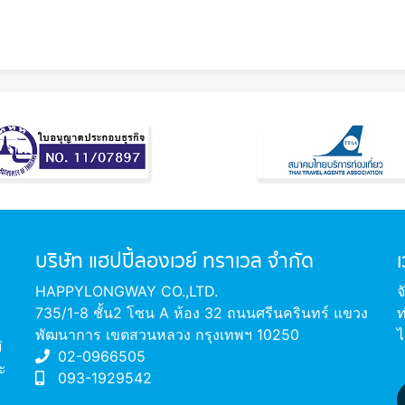
บริษัท แฮปปี้ลองเวย์ ทราเวล จำกัด
HAPPYLONGWAY CO.,LTD.
จ
735/1-8 ชั้น2 โซน A ห้อง 32 ถนนศรีนครินทร์ แขวง
ท
พัฒนาการ เขตสวนหลวง กรุงเทพฯ 10250
ไ
่
02-0966505
ะ
093-1929542