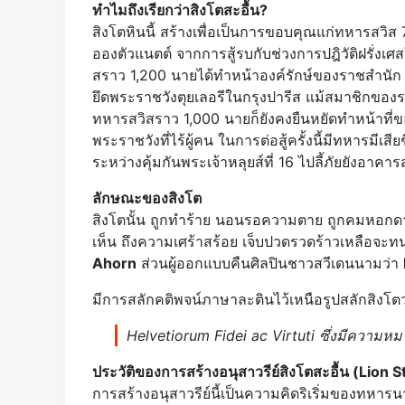
ทำไมถึงเรียกว่าสิงโตสะอื้น?
สิงโตหินนี้ สร้างเพื่อเป็นการขอบคุณแก่ทหารสวิส 
อองตัวแนตต์ จากการสู้รบกับช่วงการปฎิวัติฝรั่งเศ
สราว 1,200 นายได้ทำหน้าองค์รักษ์ของราชสำนัก ต่อมา
ยึดพระราชวังตุยเลอรีในกรุงปารีส แม้สมาชิกของร
ทหารสวิสราว 1,000 นายก็ยังคงยืนหยัดทำหน้าที่ขอ
พระราชวังที่ไร้ผู้คน ในการต่อสู้ครั้งนี้มีทหารมีเ
ระหว่างคุ้มกันพระเจ้าหลุยส์ที่ 16 ไปลี้ภัยยังอาค
ลักษณะของสิงโต
สิงโตนั้น ถูกทำร้าย นอนรอความตาย ถูกคมหอกดาบ
เห็น ถึงความเศร้าสร้อย เจ็บปวดรวดร้าวเหลือจะท
Ahorn
ส่วนผู้ออกแบบคืนศิลปินชาวสวีเดนนามว่า
มีการสลักคติพจน์ภาษาละตินไว้เหนือรูปสลักสิงโตว
Helvetiorum Fidei ac Virtuti ซึ่งมีความห
ประวัติของการสร้างอนุสาวรีย์สิงโตสะอื้น (Lion St
การสร้างอนุสาวรีย์นี้เป็นความคิดริเริ่มของทหาร