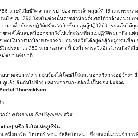
786 นายที่เสียชีวิตจากการปกป้อง พระเจ้าหลุยส์ที่ 16 และพระนา
สในปี ค.ศ. 1792 โดยในช่วงนั้นราชสำนักฝรั่งเศสได้ว่าจ้างหน่วยท
เมื่อมีการปฏิวัติฝรั่งเศสเกิดขึ้น กลุ่มผู้ปฏิวัติที่โกรธแค้นได้บ
าชวงศ์ได้หลบหนีออกจากวังไปแล้วก่อนที่คณะปฏิวัติจะมาถึง แต่เ
งตนในการปกป้องพระราชวัง ทหารสวิสได้อยู่ต่อสู้กับฝูงชนเพื่อป
สียชีวิตประมาณ 760 นาย นอกจากนี้ ยังมีทหารสวิสอีกส่วนหนึ่งที่เสีย
ารสมัชชาแห่งชาติ
บาดเจ็บสาหัส หมอบร้องไห้โดยมีโล่และหอกสวิสวางอยู่ข้างๆ สื่
น ดูแล้ว อินกันไปข้าง ผลงานการแกะสลักนี้ เป็นของ
Lukas
Bertel Thorvaldsen
่า
มายว่า
ศรัทธาแลเกียรติคุณของสวิส
atue) หรือ สิงโตแห่งลูเซิร์น
นายหนึ่งคาร์ล ไฟเฟอร์ ฟอน อัลติสโฮเฟน ซึ่งขณะนั้นประจำการที