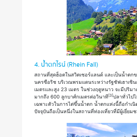
4. น้ำตกไรน์ (Rhein Fall)
สถานที่สุดฮ็อตในสวิตเซอร์แลนด์ และเป็นน้ำตกข
นครซือริช บริเวณพรมแดนระหว่างรัฐชัฟเฮาเซินกั
เมตรและสูง 23 เมตร ในช่วงฤดูหนาว จะมีปริมาณน
[3]
มากถึง 600 ลูกบาศ์กเมตรต่อวินาที
ปลาทั่วไปไม
เฉพาะตัวในการไต่ขึ้นน้ำตก น้ำตกแห่งนี้ถือกำเนิดข
ปัจจุบันถือเป็นหนึ่งในสถานที่ท่องเที่ยวที่มีผู้เยี