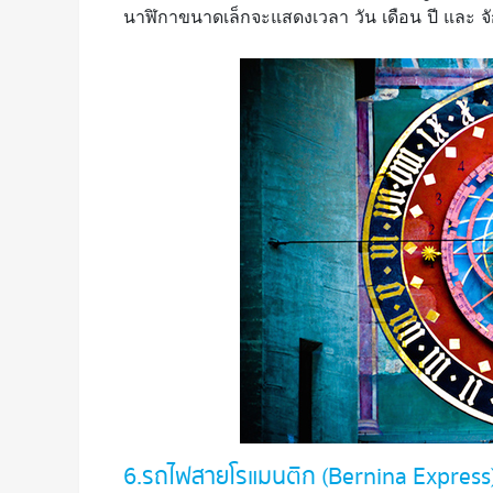
นาฬิกาขนาดเล็กจะแสดงเวลา วัน เดือน ปี และ จั
6. รถไฟสายโรแมนติก (Bernina Express