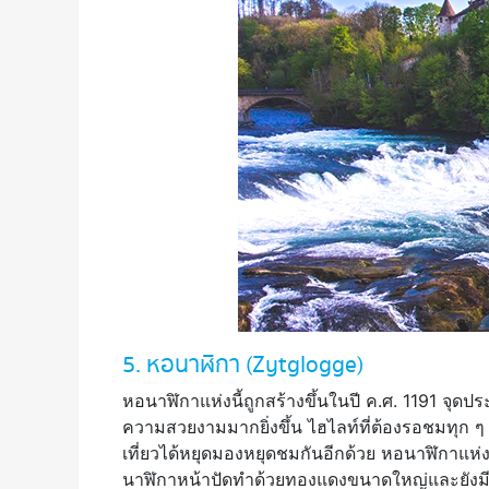
5. หอนาฬิกา (Zytglogge)
หอนาฬิกาแห่งนี้ถูกสร้างขึ้นในปี ค.ศ. 1191 จุดประ
ความสวยงามมากยิ่งขึ้น ไฮไลท์ที่ต้องรอชมทุก ๆ
เที่ยวได้หยุดมองหยุดชมกันอีกด้วย หอนาฬิกาแ
นาฬิกาหน้าปัดทำด้วยทองแดงขนาดใหญ่และยังมีนา