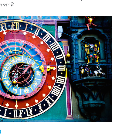
กรราศี
)