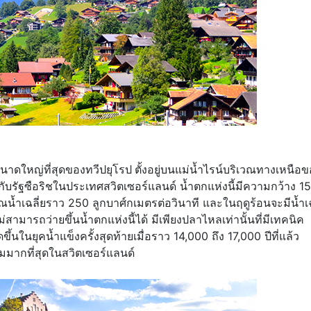
นาดใหญ่ที่สุดของทวีปยุโรป
ตั้งอยู่บนแม่น้ำไรน์บริเวณทางเหนือ
บรัฐซือริชในประเทศสวิตเซอร์แลนด์ น้ำตกแห่งนี้มีความกว้าง 1
้ำเฉลี่ยราว 250 ลูกบาศ์กเมตรต่อวินาที และในฤดูร้อนจะมีน้ำเฉ
่สามารถว่ายขึ้นน้ำตกแห่งนี้ได้ มีเพียงปลาไหลเท่านั้นที่มีเทคนิค
ึ้นในยุคน้ำแข็งครั้งสุดท้ายเมื่อราว 14,000 ถึง 17,000 ปีที่แล้ว
่ยมชมมากที่สุดในสวิตเซอร์แลนด์