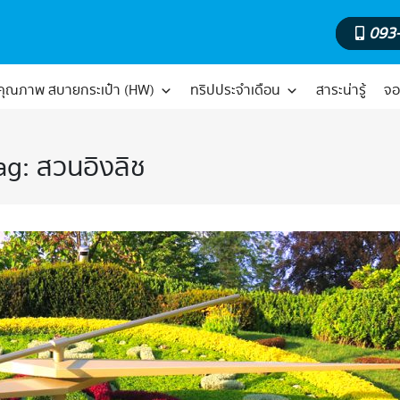
093
์คุณภาพ สบายกระเป๋า (HW)
ทริปประจำเดือน
สาระน่ารู้
จอ
ag:
สวนอิงลิช