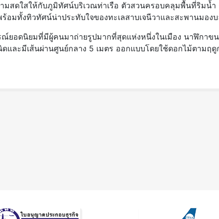
มสดใสให้กับภูมิทัศน์บริเวณท่าเรือ ตัวสวนครอบคลุมพื้นที่ริมน้ำ
 พร้อมทั้งทิวทัศน์น่าประทับใจของทะเลสาบเจนีวาและสะพานมองบล
ุสรณ์ยอดนิยมที่มีผู้คนมาถ่ายรูปมากที่สุดแห่งหนึ่งในเมือง นาฬิกาข
0 ชนิดและมีเส้นผ่านศูนย์กลาง 5 เมตร ออกแบบโดยใช้ดอกไม้ตามฤด