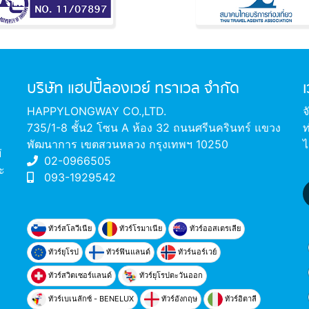
บริษัท แฮปปี้ลองเวย์ ทราเวล จำกัด
HAPPYLONGWAY CO.,LTD.
จ
735/1-8 ชั้น2 โซน A ห้อง 32 ถนนศรีนครินทร์ แขวง
ท
พัฒนาการ เขตสวนหลวง กรุงเทพฯ 10250
ไ
่
02-0966505
ะ
093-1929542
ทัวร์สโลวีเนีย
ทัวร์โรมาเนีย
ทัวร์ออสเตรเลีย
ทัวร์ยุโรป
ทัวร์ฟินแลนด์
ทัวร์นอร์เวย์
ทัวร์สวิตเซอร์แลนด์
ทัวร์ยุโรปตะวันออก
ทัวร์เบเนลักซ์ - BENELUX
ทัวร์อังกฤษ
ทัวร์อิตาลี