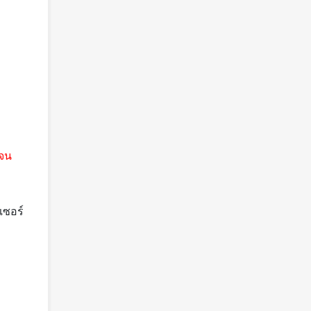
จน
เซอร์