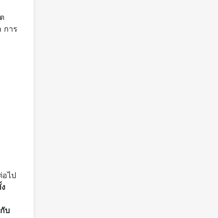
ิต
า การ
ต่อไป
้ง
นกับ