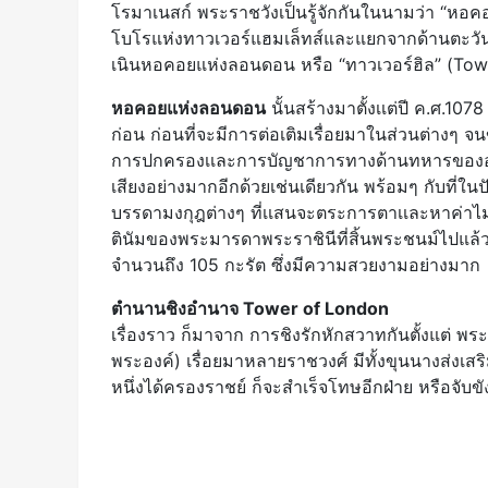
โรมาเนสก์ พระราชวังเป็นรู้จักกันในนามว่า “หอค
โบโรแห่งทาวเวอร์แฮมเล็ทส์และแยกจากด้านตะวั
เนินหอคอยแห่งลอนดอน หรือ “ทาวเวอร์ฮิล” (Towe
หอคอยแห่งลอนดอน
นั้นสร้างมาตั้งเเต่ปี ค.ศ.1078
ก่อน ก่อนที่จะมีการต่อเติมเรื่อยมาในส่วนต่างๆ จน
การปกครองเเละการบัญชาการทางด้านทหารของอังกฤษ
เสียงอย่างมากอีกด้วยเช่นเดียวกัน พร้อมๆ กับที่ในปั
บรรดามงกุฎต่างๆ ที่เเสนจะตระการตาเเละหาค่าไม่
ตินัมของพระมารดาพระราชินีที่สิ้นพระชนม์ไปแล้ว 
จำนวนถึง 105 กะรัต ซึ่งมีความสวยงามอย่างมาก
ตำนานชิงอำนาจ Tower of London
เรื่องราว ก็มาจาก การชิงรักหักสวาทกันตั้งแต่ พระ
พระองค์) เรื่อยมาหลายราชวงศ์ มีทั้งขุนนางส่งเสร
หนึ่งได้ครองราชย์ ก็จะสำเร็จโทษอีกฝ่าย หรือจับขั