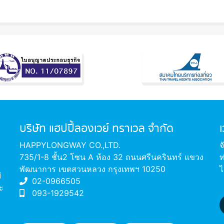
บริษัท แฮปปี้ลองเวย์ ทราเวล จำกัด
HAPPYLONGWAY CO.,LTD.
จ
735/1-8 ชั้น2 โซน A ห้อง 32 ถนนศรีนครินทร์ แขวง
ท
พัฒนาการ เขตสวนหลวง กรุงเทพฯ 10250
ไ
่
02-0966505
ะ
093-1929542