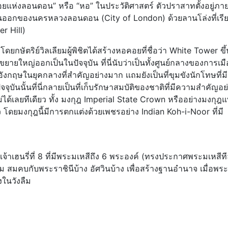
อยแห่งลอนดอน” หรือ “หอ” ในประวัติศาสตร์ ตัวปราสาทตั้งอยู่ภา
นออกของนครหลวงลอนดอน (City of London) ด้วยลานโล่งที่เรีย
r Hill)
 โดยกษัตริย์วิลเลียมผู้พิชิตได้สร้างหอคอยที่ชื่อว่า White Tower ขึ
ขยายใหญ่ออกเป็นในปัจจุบัน ที่นี่นับว่าเป็นทั้งศูนย์กลางของการเมื
ในยุคกลางที่สำคัญอย่างมาก เเถมยังเป็นที่ขุมขังนักโทษที่มีช
จจุบันนั้นที่นี่กลายเป็นที่เก็บรักษาสมบัติของชาติที่มีความสำคัญอย
ได้เลยทีเดียว ทั้ง มงกุฎ Imperial State Crown หรืออย่างมงกุฎ
โดยมงกุฎนี้มีการตกแต่งด้วยเพชรอย่าง Indian Koh-i-Noor ที่มี
เจ้าเฮนรี่ที่ 8 ที่มีพระมเหสีถึง 6 พระองค์ (ทรงประกาศพระมเหสีท
ิม สมคบกับพระราชินีบ้าง อัศวินบ้าง เพื่อสร้างฐานอำนาจ เมื่อพระ
งในวังลืม