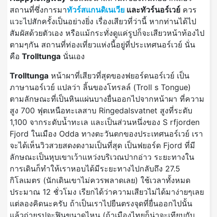
สถานที่ซึ่งการมา
ทัวร์สแกนดิเนเวีย
และทัวร์นอร์เวย์
ควร
แวะไปสักครั้งเป็นอย่างยิ่ง เรื่องเสียวที่ว่านี้ หากท่านได้ไป
สัมผัสด้วยตัวเอง หรือแม้กระทั่งดูแค่รูปก็จะเสียวหน้าท้องไป
ตามๆกัน สถานที่ท่องเที่ยวแห่งนี้อยู่ที่ประเทศนอร์เวย์ นั่น
คือ
Trolltunga
นั่นเอง
Trolltunga
หน้าผาที่เสียวที่สุดของฟยอร์ดนอร์เวย์ เป็น
ภาษานอร์เวย์ แปลว่า ลิ้นของโทรลล์ (Troll s Tongue)
ตามลักษณะที่เป็นหินแผ่นบางยื่นออกไปจากหน้าผา ที่ความ
สูง 700 ฟุตเหนือทะเลสาบ Ringedalsvatnet สูงที่ระดับ
1,100 จากระดับน้ำทะเล และเป็นส่วนหนึ่งของ S rfjorden
Fjord ในเมือง Odda ทางตะวันตกของประเทศนอร์เวย์ เรา
จะได้เห็นวิวสวยสดงดงามเป็นที่สุด เป็นฟยอร์ด Fjord ที่มี
ลักษณะเป็นหุบเขาเว้าแหว่งบริเวณปากอ่าว ระยะทางใน
การเดินก็ทำให้เราหอบได้มีระยะทางไปกลับถึง 27.5
กิโลเมตร (นักเดินเขาไม่ควรพลาดเลย) ใช้เวลาทั้งหมด
ประมาณ 12 ชั่วโมง เรียกได้ว่าความเสียวไม่ได้มาง่ายๆเลย
แต่ลองคิดนะครับ ถ้าเป็นเราไปยืนตรงจุดที่ยื่นออกไปนั้น
แล้วถ่ายรูปจะฟินขนาดไหน (ถ้าเมืองไทยก็น่าจะเทียบกับ