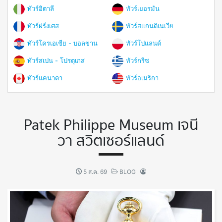
ทัวร์อิตาลี
ทัวร์เยอรมัน
ทัวร์ฝรั่งเศส
ทัวร์สแกนดิเนเวีย
ทัวร์โครเอเชีย - บอลข่าน
ทัวร์โปแลนด์
ทัวร์สเปน - โปรตุเกส
ทัวร์กรีซ
ทัวร์แคนาดา
ทัวร์อเมริกา
Patek Philippe Museum เจนี
วา สวิตเซอร์แลนด์
5 ส.ค. 69
BLOG