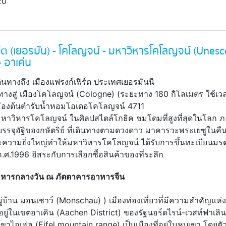
20
์ต (เยอรมัน) - โคโลญจน์ - มหาวิหารโคโลญจน์ (Unesc
 อาเค่น
ินทางถึง เมืองแฟรงก์เฟิร์ต ประเทศเยอรมันนี
ทางสู่ เมืองโคโลญจน์ (Cologne) (ระยะทาง 180 กิโลเมตร ใช้
มืองต้นตำรับน้ำหอมโอเดอโคโลญจน์ 4711
 มหาวิหารโคโลญจน์ ในศิลปสไตล์โกธิค ชมโดมที่สูงที่สุดในโลก ภา
รรจุอัฐิของกษัตริย์ ที่เดินทางตามดวงดาว มาคารวะพระเยซูในคื
ความยิ่งใหญ่ทำให้มหาวิหารโคโลญจน์ ได้รับการขึ้นทะเบียนม
 ค.ศ.1996 อิสระกับการเลือกซื้อสินค้าของที่ระลึก
หารกลางวัน ณ ภัตตาคารอาหารจีน
มู่บ้าน มอนเชาว์ (Monschau) ) เมืองท่องเที่ยวที่มีความสำคัญแห
งอยู่ในเขตอาเคิน (Aachen District) ของรัฐนอร์ดไรน์-เวสท์ฟาเลิน
ุบเขาไอเฟล (Eifel mountain range) เป็นเมืองที่อยู่ในหุบเขา โดย