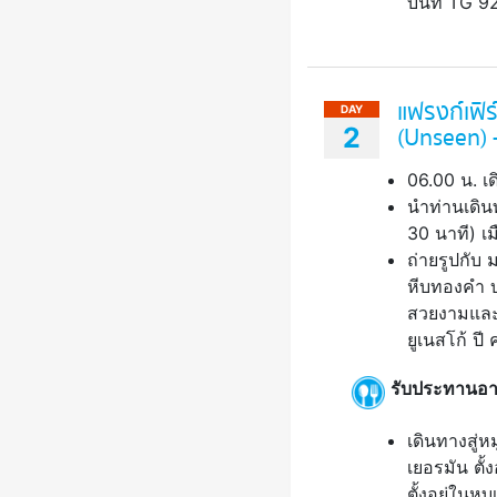
บินที่ TG 9
แฟรงก์เฟิร
DAY
2
(Unseen) -
06.00 น. เด
นำท่านเดิน
30 นาที) เ
ถ่ายรูปกับ
หีบทองคำ บ
สวยงามและ
ยูเนสโก้ ปี
รับประทานอา
เดินทางสู่ห
เยอรมัน ตั้
ตั้งอยู่ในห