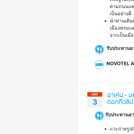
ตามถนนแคบๆ 
เป็นอย่างดี
นำท่านเดิน
เมืองพรมแด
จากเป็นเมื
รับประทานอ
NOVOTEL AAC
อาเค่น - ม
DAY
3
ดอกทิวลิป
รับประทานอาห
แวะถ่ายรูป