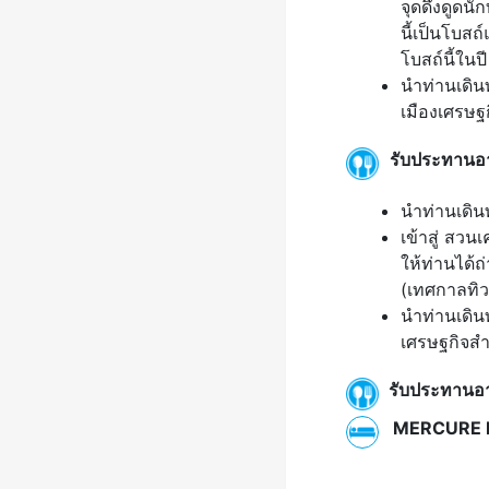
จุดดึงดูดน
นี้เป็นโบส
โบสถ์นี้ในป
นำท่านเดิน
เมืองเศรษฐ
รับประทานอ
นำท่านเดิน
เข้าสู่ สว
ให้ท่านได้ถ
(เทศกาลทิว
นำท่านเดิน
เศรษฐกิจส
รับประทานอา
MERCURE HOT