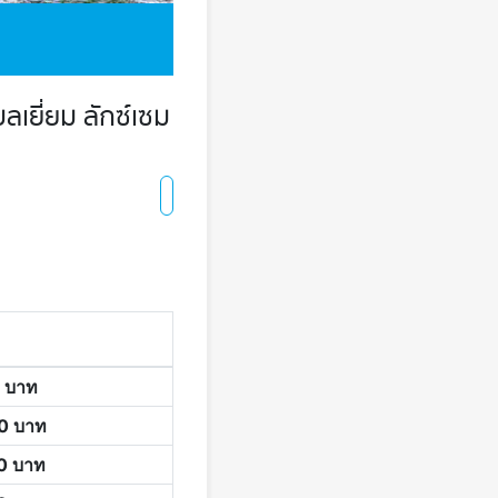
ลเยี่ยม ลักซ์เซม
0
บาท
00
บาท
00
บาท