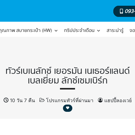
093
์คุณภาพ สบายกระเป๋า (HW)
ทริปประจำเดือน
สาระน่ารู้
จอ
ทัวร์เบเนลักซ์ เยอรมัน เนเธอร์แลนด์
เบลเยี่ยม ลักซ์เซมเบิร์ก
10 วัน 7 คืน
โปรแกรมทัวร์ที่ผ่านมา
แฮปปี้ลองเวย์