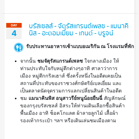
4
นิส - อะตอมเมี่ยม - เกนต์ - บรูจน์
รับประทานอาหารเช้าแบบอเมริกัน ณ โรงแรมที่พัก
จากนั้น
ชมจัตุรัสแกรนด์เพลซ
ใจกลางเมือง ให้
ท่านประทับใจกับหมู่ตึกต่างๆอาทิ ศาลาว่าการ
เมือง หมู่ตึกกริลเฮาส์ ซึ่งครั้งหนึ่งในอดีตเคยเป็น
สถานที่ประทับของราชวงศ์กษัตริย์เบลเยี่ยม และ
เป็นตลาดนัดจุดรวมการแลกเปลี่ยนสินค้าในอดีต
ชม
แมนาคินพิส อนุสาวรีย์หนูน้อยยืนฉี่
สัญลักษณ์
ของกรุงบรัสเซลส์ อิสระให้ท่านเดินเลือกซื้อสินค้า
พื้นเมือง อาทิ ช็อคโกแลต ผ้าลายลูกไม้ เสื้อผ้า
รองเท้ากระเป๋า ฯลฯ หรือเดินเล่นชมเมืองตาม
อัธยาศัย