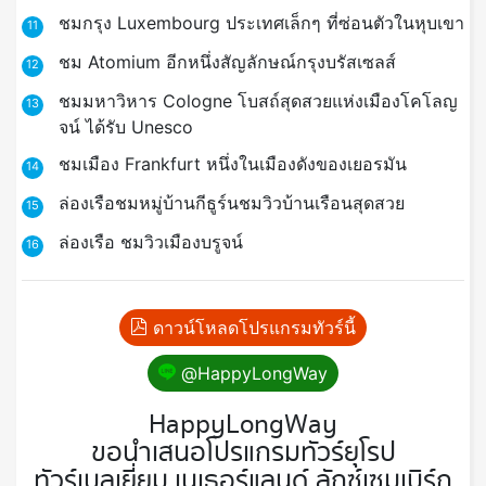
ชมกรุง Luxembourg ประเทศเล็กๆ ที่ซ่อนตัวในหุบเขา
11
ชม Atomium อีกหนึ่งสัญลักษณ์กรุงบรัสเซลส์
12
ชมมหาวิหาร Cologne โบสถ์สุดสวยแห่งเมืองโคโลญ
13
จน์ ได้รับ Unesco
ชมเมือง Frankfurt หนึ่งในเมืองดังของเยอรมัน
14
ล่องเรือชมหมู่บ้านกีธูร์นชมวิวบ้านเรือนสุดสวย
15
ล่องเรือ ชมวิวเมืองบรูจน์
16
ดาวน์โหลดโปรแกรมทัวร์นี้
@HappyLongWay
HappyLongWay
ขอนำเสนอโปรแกรมทัวร์ยุโรป
ทัวร์เบลเยี่ยม เนเธอร์แลนด์ ลักซ์เซมเบิร์ก