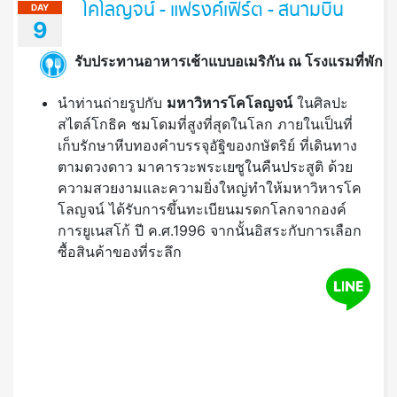
นำท่านถ่ายรูปกับ
มหาวิหารโคโลญจน์
ในศิลปะ
สไตล์โกธิค ชมโดมที่สูงที่สุดในโลก ภายในเป็นที่
เก็บรักษาหีบทองคำบรรจุอัฐิของกษัตริย์ ที่เดินทาง
ตามดวงดาว มาคารวะพระเยซูในคืนประสูติ ด้วย
ความสวยงามและความยิ่งใหญ่ทำให้มหาวิหารโค
โลญจน์ ได้รับการขึ้นทะเบียนมรดกโลกจากองค์
การยูเนสโก้ ปี ค.ศ.1996 จากนั้นอิสระกับการเลือก
ซื้อสินค้าของที่ระลึก
นำท่านเดินทางสู่เมือง
แฟรงค์เฟิร์ต
(Frankfurt
)
เมืองธุรกิจการค้าที่สำคัญของเยอรมัน (ระยะทาง
180 กิโลเมตร ใช้เวลาประมาณ 2 ชม. 30 นาที)