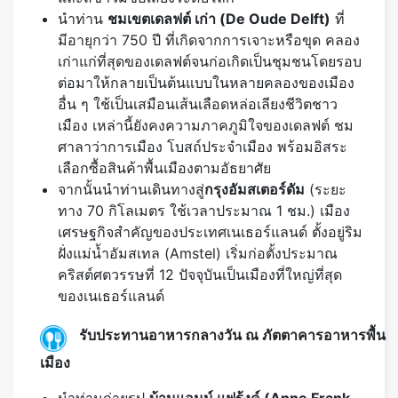
อื่น ๆ ใช้เป็นเสมือนเส้นเลือดหล่อเลียงชีวิตชาว
เมือง เหล่านี้ยังคงความภาคภูมิใจของเดลฟต์ ชม
ศาลาว่าการเมือง โบสถ์ประจำเมือง พร้อมอิสระ
เลือกซื้อสินค้าพื้นเมืองตามอัธยาศัย
จากนั้นนำท่านเดินทางสู่
กรุงอัมสเตอร์ดัม
(ระยะ
ทาง 70 กิโลเมตร ใช้เวลาประมาณ 1 ชม.) เมือง
เศรษฐกิจสำคัญของประเทศเนเธอร์แลนด์ ตั้งอยู่ริม
ฝั่งแม่น้ำอัมสเทล (Amstel) เริ่มก่อตั้งประมาณ
คริสต์ศตวรรษที่ 12 ปัจจุบันเป็นเมืองที่ใหญ่ที่สุด
ของเนเธอร์แลนด์
รับประทานอาหารกลางวัน ณ ภัตตาคารอาหารพื้น
เมือง
นำท่านถ่ายรูป
บ้านแอนน์ แฟร้งค์ (Anne Frank
House)
เลขที่ 263 บนถนนปรินเซนกรัคต์
(Prinsengracht) ริมคลองในกรุงอัมสเตอร์ดัม คือ
ที่หลบซ่อนของ “แอนน์ แฟรงค์” เด็กสาวชาวยิวผู้