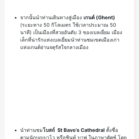
นาที) เป็นเมืองที่สวยอันดับ 3 ของเบลเยี่ยม เมือง
เล็กที่น่ารักแห่งเบลเยี่ยมนำท่านชมเขตเมืองเก่า
แห่งเกนต์ย่านจตุรัสใจกลางเมือง
นำท่านชม
โบสถ์ St Bavo’s Cathedral
ตั้งชื่อ
ตามนักบุญบาโว หรือซินท์ บาฟ ในภาษาดัตซ์ โดย
พื้นที่เดิมตรงนี้นั้นเคยเป็น Chapel มาตั้งแต่ปี ค.ศ.
942 และต่อมาก็ได้มีการสร้างอาคารที่ใหญ่ขึ้น
ในช่วงศตวรรษที่ 14-16 โดยโดดเด่นด้วยหอระฆัง
เดี่ยวสูง89 เมตร โดยนอกจากตัวโบสถ์ที่สวยงาม