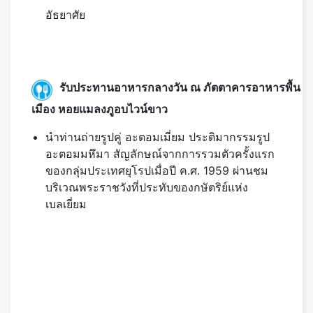
รับประทานอาหารกลางวัน ณ ภัตตาคารอาหารพื้น
เมือง หอยแมลงภูอบไวน์ขาว
นำท่านถ่ายรูปคู่ อะตอมเมี่ยม ประติมากรรมรูป
อะตอมมหึมา สัญลักษณ์จากการรวมตัวครั้งแรก
ของกลุ่มประเทศยุโรปเมื่อปี ค.ศ. 1959 ผ่านชม
บริเวณพระราชวังที่ประทับของกษัตริย์แห่ง
เบลเยี่ยม
จากนั้นนำท่านเดินทางสู่เมือง
เกนต์
(Ghent)
(ระยะทาง 50 กิโลเมตร ใช้เวลาประมาณ 50