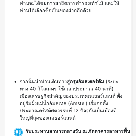
จากนั้นนำท่านเดินทางสู่
กรุงอัมสเตอร์ดัม
(ระยะ
ทาง 40 กิโลเมตร ใช้เวลาประมาณ 40 นาที)
เมืองเศรษฐกิจสำคัญของประเทศเนเธอร์แลนด์ ตั้ง
อยู่ริมฝั่งแม่น้ำอัมสเทล (Amstel) เริ่มก่อตั้ง
ประมาณคริสต์ศตวรรษที่ 12 ปัจจุบันเป็นเมืองที่
ใหญ่ที่สุดของเนเธอร์แลนด์
รับประทานอาหารกลางวัน ณ ภัตตาคารอาหารพื้น
เมือง
นำท่านชม
พระราชวังหลวงอัมสเตอร์ดัม (
Royal
Palace of Amsterdam)
หรือที่เรียกในภาษา