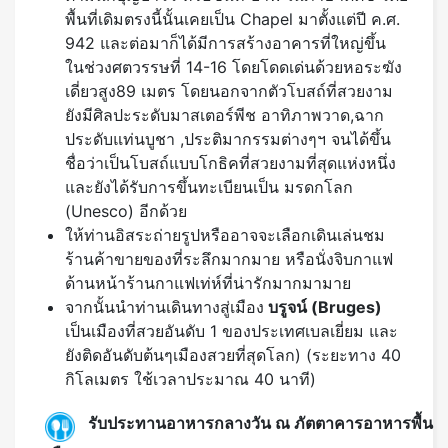
ยังมีศิลปะระดับมาสเตอร์พีช อาทิภาพวาด,ฉาก
ประดับแท่นบูชา ,ประติมากรรมต่างๆฯ จนได้ขึ้น
ชื่อว่าเป็นโบสถ์แบบโกธิคที่สวยงามที่สุดแห่งหนึ่ง
และยังได้รับการขึ้นทะเบียนเป็น มรดกโลก
(Unesco) อีกด้วย
ให้ท่านอิสระถ่ายรูปหรืออาจจะเลือกเดินเล่นชม
ร้านค้าขายของที่ระลึกมากมาย หรือนั่งจิบกาแฟ
ด้านหน้าร้านกาแฟเท่ห์ที่น่ารักมากมามาย
จากนั้นนำท่านเดินทางสู่เมือง
บรูจน์ (
Bruges)
เป็นเมืองที่สวยอันดับ 1 ของประเทศเบลเยี่ยม และ
ยังติดอันดับต้นๆเมืองสวยที่สุดโลก) (ระยะทาง 40
กิโลเมตร ใช้เวลาประมาณ 40 นาที)
รับประทานอาหารกลางวัน ณ ภัตตาคารอาหารพื้น
เมือง
CROWNE PLAZA HOTEL BRUGE หรือระดับเทียบ
เท่า 4 ดาว