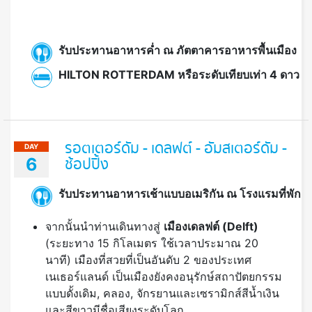
HILTON ROTTERDAM หรือระดับเทียบเท่า 4 ดาว
รอตเตอร์ดัม - เดลฟต์ - อัมสเตอร์ดัม -
DAY
6
ช้อปปิ้ง
รับประทานอาหารเช้าแบบอเมริกัน ณ โรงแรมที่พัก
จากนั้นนำท่านเดินทางสู่
เมืองเดลฟต์ (
Delft)
(ระยะทาง 15 กิโลเมตร ใช้เวลาประมาณ 20
นาที) เมืองที่สวยที่เป็นอันดับ 2 ของประเทศ
เนเธอร์แลนด์ เป็นเมืองยังคงอนุรักษ์สถาปัตยกรรม
แบบดั้งเดิม, คลอง, จักรยานและเซรามิกส์สีน้ำเงิน
และสีขาวมีชื่อเสียงระดับโลก
นำท่าน
ชมเขตเดลฟต์ เก่า (De Oude Delft)
ที่
มีอายุกว่า 750 ปี ที่เกิดจากการเจาะหรือขุด คลอง
เก่าแก่ที่สุดของเดลฟต์จนก่อเกิดเป็นชุมชนโดยรอบ
ต่อมาให้กลายเป็นต้นแบบในหลายคลองของเมือง