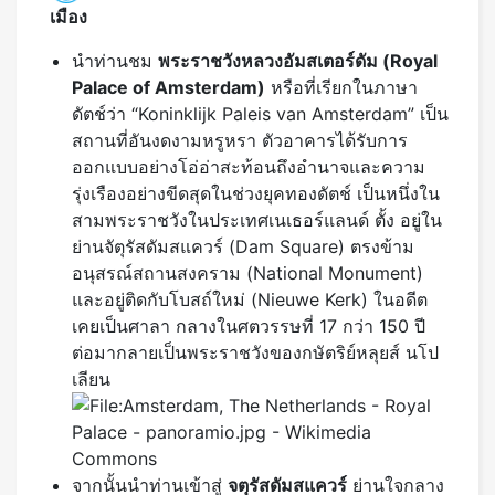
ดัตช์ว่า “Koninklijk Paleis van Amsterdam” เป็น
สถานที่อันงดงามหรูหรา ตัวอาคารได้รับการ
ออกแบบอย่างโอ่อ่าสะท้อนถึงอำนาจและความ
รุ่งเรืองอย่างขีดสุดในช่วงยุคทองดัตช์ เป็นหนึ่งใน
สามพระราชวังในประเทศเนเธอร์แลนด์ ตั้ง อยู่ใน
ย่านจัตุรัสดัมสแควร์ (Dam Square) ตรงข้าม
อนุสรณ์สถานสงคราม (National Monument)
และอยู่ติดกับโบสถ์ใหม่ (Nieuwe Kerk) ในอดีต
เคยเป็นศาลา กลางในศตวรรษที่ 17 กว่า 150 ปี
ต่อมากลายเป็นพระราชวังของกษัตริย์หลุยส์ นโป
เลียน
จากนั้นนำท่านเข้าสู่
จตุรัสดัมสแควร์
ย่านใจกลาง
เมืองช้อปปิ้งสำคัญ อิสระให้ท่านเดินเล่นตาม
อัธยาศัย
***หมายเหตุ หากพระราชวังหลวงปิด ขอสงวนสิทธิ์