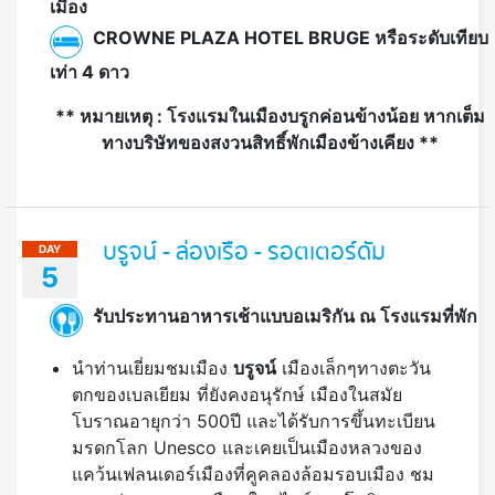
** หมายเหตุ : โรงแรมในเมืองบรูกค่อนข้างน้อย หากเต็ม
ทางบริษัทของสงวนสิทธิ์พักเมืองข้างเคียง **
บรูจน์ - ล่องเรือ - รอตเตอร์ดัม
DAY
5
รับประทานอาหารเช้าแบบอเมริกัน ณ โรงแรมที่พัก
นำท่านเยี่ยมชมเมือง
บรูจน์
เมืองเล็กๆทางตะวัน
ตกของเบลเยียม ที่ยังคงอนุรักษ์ เมืองในสมัย
โบราณอายุกว่า 500ปี และได้รับการขึ้นทะเบียน
มรดกโลก Unesco และเคยเป็นเมืองหลวงของ
แคว้นเฟลนเดอร์เมืองที่คูคลองล้อมรอบเมือง ชม
ศาลาว่าการกลางเมือง ในสไตล์แบบโกธิค หอ
ระฆังแห่งบรูจน์ ที่มีบันไดกว่า 300 ขั้น ให้นักท่อง
เที่ยว ลองเดินขึ้นทดสอบความ แข็งแรงและสาม
รถชมทัศนียภาพของเมืองที่สวยงามได้อย่างรอบ