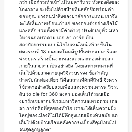
กว่า เมื่อก้าวเท้าเข้าไปในมหาวิหาร ทั้งสองฝั่งของ
โถงกลาง จะเต็มไปด้วยป้ายหินสลักชื่อพร้อมคำ
ขอบคุณ บางคนนำสิ่งของมาสักการะแทน เราจึง
จะได้เห็นภาพเขียนเก่าแก่ ของตกแต่งอย่างเรือไม้
แกะสลัก รวมทั้งของมีค่าต่างๆ ประดับอยู่ทั่ว มหา
วิหารนอเทรอดาม เดอ ลา การ์ด เป็น
สถาปัตยกรรมแบบนีโอไบเซนไทน์ สร้างขึ้นใน
ศตวรรษที่ 18 บนยอดโดมมีรูปปั้นพระแม่มารีและ
พระบุตร สร้างขึ้นจากทองแดงและทองคำเปลว
ภายในสวยงามเป็นอย่างยิ่ง โดยเฉพาะเพดานที่
เต็มไปด้วยลวดลายสุดวิจิตรบรรจง ข้อสำคัญ
สำหรับนักท่องเที่ยว นี่คือสถานที่ศักดิ์สิทธิ์ จึงควร
ใช้เวลาอย่างเงียบสงบเพื่อแสดงความเคารพ วิวระ
ดับ to die for 360 องศา มองเห็นได้รอบเมือ
งมาร์กเซยจากบริเวณมหาวิหารนอเทรอดาม เดอ
ลา การ์ดคือที่สุดของหัวใจ เราจะได้เห็นความยิ่ง
ใหญ่ของเมืองที่ไม่ได้มีตึกสูงแบบเมืองทันสมัย แต่
เต็มไปด้วยบ้านเรือนหลังคากระเบื้องสีคุมโทนไป
จนสุดลูกหูลูกตา