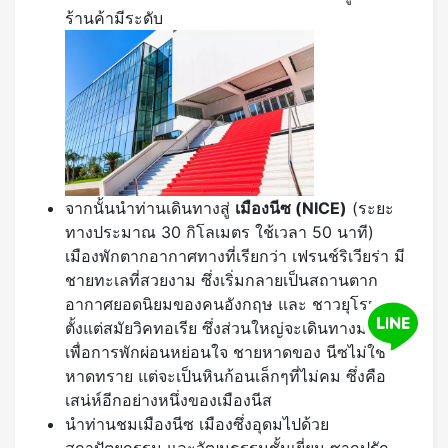
ร้านค้ามีระดับ
จากนั้นนำท่านเดินทางสู่
เมืองนีซ (
NICE)
(ระยะ
ทางประมาณ 30 กิโลเมตร ใช้เวลา 50 นาที)
เมืองพักตากอากาศทางที่เรียกว่า เฟรนช์ริเวียร่า มี
ชายทะเลที่สวยงาม ซึ่งเริ่มกลายเป็นสถานตาก
อากาศยอดนิยมของคนอังกฤษ และ ชาวยุโรปมา
ตั้งแต่สมัยวิคทอเรีย ซึ่งส่วนใหญ่จะเดินทางมานีส
เพื่อการพักผ่อนหย่อนใจ ชายหาดของ นีซไม่ใช่
หาดทราย แต่จะเป็นหินก้อนเล็กๆที่ไม่คม ซึ่งคือ
เสน่ห์อีกอย่างหนึ่งของเมืองนีส
นำท่านชมเมืองนีซ เมืองซึ่งอุดมไปด้วย
สถาปัตยกรรม และวัฒนธรรมชั้นเยี่ยม ซากปรัก