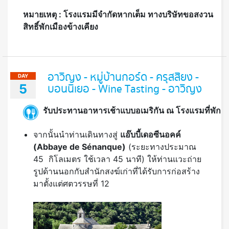
หมายเหตุ : โรงแรมมีจำกัดหากเต็ม ทางบริษัทขอสงวน
สิทธิ์พักเมืองข้างเคียง
อาวิญง - หมู่บ้านกอร์ด - ครุสสิยง -
DAY
5
บอนนิเยอ - Wine Tasting - อาวิญง
รับประทานอาหารเช้าแบบอเมริกัน ณ โรงแรมที่พัก
จากนั้นนำท่านเดินทางสู่
แอ๊บบี้เดอซีนอคค์
(
Abbaye de Sénanque)
(ระยะทางประมาณ
45 กิโลเมตร ใช้เวลา 45 นาที) ให้ท่านแวะถ่าย
รูปด้านนอกกับสำนักสงฆ์เก่าที่ได้รับการก่อสร้าง
มาตั้งแต่ศตวรรษที่ 12