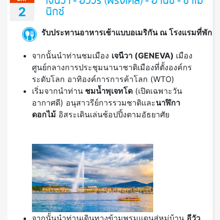
เจนีวา - อีวัวร์ (ฝรั่งเศส) - อานซี่ - ชาโม
2
นิกซ์
รับประทานอาหารเช้าแบบอเมริกัน ณ โรงแรมที่พัก
จากนั้นนำท่านชมเมือง
เจนีวา (
GENEVA)
เมือง
ศูนย์กลางการประชุมนานาชาติเมืองที่ตั้งองค์กร
ระดับโลก อาทิองค์การการค้าโลก (WTO)
เริ่มจากนำท่าน
ชมน้ำพุเจทโด
(เปิดเฉพาะวัน
อากาศดี) อนุสาวรีย์การรวมชาติและ
นาฬิกา
ดอกไม้
อิสระเดินเล่นช้อปปิ้งตามอัธยาศัย
จากนั้นนำท่านเดินทางข้ามพรมแดนสู่หมู่บ้าน
อีวัว