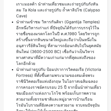
เกาะมอลต้า นำท่านเที่ยวชมและถ่ายรูปกับกังหัน
ลม Ta Kola และถ่ายรูปกับ ถ้ำคาลิปโซ (Calypso
Cave)
นำท่านเข้าชม วิหารกันติจา (Ggantija Temples)
อีกหนึ่งวิหารเก่าแก่ ที่ปัจจุบันได้รับการบรรจุไว้ใน
รายชื่อของมรดกโลกในปี ค.ศ.1980 โดยวิหารถูก
สร้างขึ้นจากหินขนาดใหญ่และถือว่าเป็นหนึ่งใน
อนุสาวรีย์หินใหญ่ ที่สามารถย้อนกลับไปในยุคสมัย
หินใหม่ (3600-2500 BC) เชื่อกันว่าเป็นวิหาร
ทางศาสนาที่มีความเก่าแก่มากที่สุดแห่งถึงของ
โลกอีกด้วย
นำท่านถ่ายรูปกับ ป้อมปราการวิคตอเรีย (Victoria
Fortress) ที่ตั้งขึ้นตามพระนามของสมเด็จพระ
ราชินีวิคตอเรียแห่งอังกฤษ ในโอกาสเฉลิมฉลอง
การครองราชย์ครบรอบ 25 ปี จากนั้นนำท่านเที่ยว
ชมเมืองเก่าแห่งเกาะโกโซ พร้อมเก็บภาพความ
สวยงามทั้งธรรมชาติและหมู่อาคารบ้านเรือน
โรมันโบราณที่ยังคงความสวยงาม จวบจนปัจจุบัน