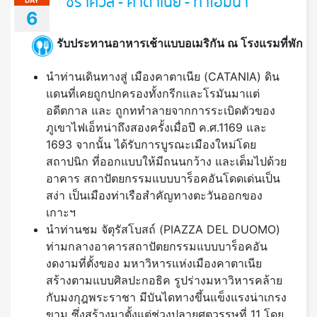
ซีราคิวส์ - คาตาเนีย - ทาโอมีน่า
DAY
6
รับประทานอาหารเช้าแบบอเมริกัน ณ โรงแรมที่พัก
นำท่านเดินทางสู่ เมืองคาตาเนีย (CATANIA) ดิน
แดนที่เคยถูกปกครองทั้งกรีกและโรมันมาแต่
อดีตกาล และ ถูกททำลายจากการระเบิดตัวของ
ภูเขาไฟเอ็ทน่าถึงสองครั้งเมื่อปี ค.ศ.1169 และ
1693 จากนั้น ได้รับการบูรณะเมืองใหม่โดย
สถาปนิก ที่ออกแบบให้มีถนนกว้าง และเต็มไปด้วย
อาคาร สถาปัตยกรรมแบบบาร็อคอันโดดเด่นเป็น
สง่า เป็นเมืองท่าเรือสำคัญทางตะวันออกของ
เกาะฯ
นำท่านชม จัตุรัสโบสถ์ (PIAZZA DEL DUOMO)
ท่ามกลางอาคารสถาปัตยกรรมแบบบาร็อคอัน
งดงามที่ตั้งของ มหาวิหารแห่งเมืองคาตาเนีย
สร้างตามแบบศิลปะกอธิค รูปร่างมหาวิหารคล้าย
กับมงกุฎพระราชา มีบันไดทางขึ้นแข็งแรงน่าเกรง
ขาม ซึ่งสร้างมาตั้งแต่ช่วงปลายศตวรรษที่ 11 โดย