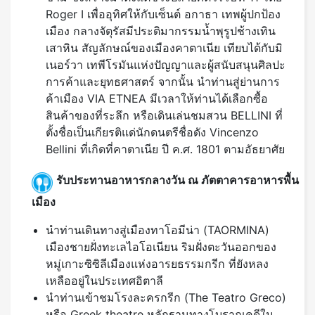
Roger I เพื่ออุทิศให้กับเซ็นต์ อกาธา เทพผู้ปกป้อง
เมือง กลางจัตุรัสมีประติมากรรมน้ำพุรูปช้างเทิน
เสาหิน สัญลักษณ์ของเมืองคาตาเนีย เทียบได้กับมิ
เนอร์วา เทพีโรมันแห่งปัญญาและผู้สนับสนุนศิลปะ
การค้าและยุทธศาสตร์ จากนั้น นำท่านสู่ย่านการ
ค้าเมือง VIA ETNEA มีเวลาให้ท่านได้เลือกซื้อ
สินค้าของที่ระลึก หรือเดินเล่นชมสวน BELLINI ที่
ตั้งชื่อเป็นเกียรติแด่นักดนตรีชื่อดัง Vincenzo
Bellini ที่เกิดที่คาตาเนีย ปี ค.ศ. 1801 ตามอัธยาศัย
รับประทานอาหารกลางวัน ณ ภัตตาคารอาหารพื้น
เมือง
นำท่านเดินทางสู่เมืองทาโอมีน่า (TAORMINA)
เมืองชายฝั่งทะเลไอโอเนียน ริมฝั่งตะวันออกของ
หมู่เกาะซิซิลีเมืองแห่งอารยธรรมกรีก ที่ยังหลง
เหลืออยู่ในประเทศอิตาลี
นำท่านเข้าชมโรงละครกรีก (The Teatro Greco)
หรือ Greek theatre หลักฐานทางโบราณคดีใน