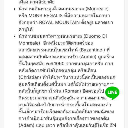
เมือง ตามอัธยาศัย
นำท่านเดินทางสู่เมืองมอนเรอาเล (Monreale)
หรือ MONS REGALIS ที่มีความหมายในภาษา
อังกฤษว่า ROYAL MOUNTAIN ตั้งอยู่บนลาดเขา
คาปูโต้
นำท่านชม
ม
หาวิหารมอนเรอาเล (Duomo Di
Monreale) อีกหนึ่งประวัติศาสตร์ของ
สถาปัตยกรรมแบบไบแซนไทน์ (Byzantine ) ที่
ผสมผสานกับศิลปะแบบอาหรับ (Arabic) ถูกสร้าง
ขึ้นในยุคสมัย ค.ศ.1060 จากชนกลุ่มอาหรับ ภาย
หลังเกิดการขับไล่โดยชนกลุ่ม คริสเตียน
(Christian) ทำให้มหาวิหารแห่งนี้ตกเป็นของชนก
ลุ่มคริสเตียนตั้งแต่นั้นมา แต่ก็ยังไม่วายเพราะภาย
หลังนั้นก็ถูกชาวโรมัน (Roman) ยึดครองไปและ
กินระยะเวลามาจนถึงปัจจุบัน ความงดงามของ
งานวิจิตรศิลป์ กับการนำกระเบื้องโมเสคทองคำ
ชิ้นเล็กๆมาร้อยเรียงต่อกันจนเกิดเป็นภาพผนังของ
การกำเนิดเผ่าพันธุ์มนุษย์จากเรื่องราวของอดัม
(Adam) และ เอวา หรือที่เราคุ้นเคยกันดีในชื่อ อีฟ