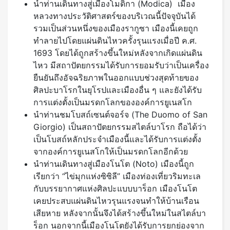
นำท่านเดินทางสู่เมืองโมดิกา (Modica) เมือง
หลวงทางประวัติศาสตร์ของบริเวณนี้ปัจจุบันได้
รวมเป็นส่วนหนึ่งของเมืองรากูซา เมืองนี้เคยถูก
ทำลายไปโดยแผ่นดินไหวครั้งรุนแรงเมื่อปี ค.ศ.
1693 โดยได้ถูกสร้างขึ้นใหม่หลังจากเกิดแผ่นดิน
ไหว มีสถาปัตยกรรมได้รับการยอมรับว่าเป็นเครื่อง
ยืนยันถึงอัจฉริยภาพในออกแบบช่วงสุดท้ายของ
ศิลปะบาโรกในยุโรปและเมืองอื่น ๆ และยังได้รับ
การแต่งตั้งเป็นมรดกโลกขององค์การยูเนสโก
นำท่านชมโบสถ์เซนต์จอร์จ (The Duomo of San
Giorgio) เป็นสถาปัตยกรรมสไตล์บาโรก ถือได้ว่า
เป็นโบสถ์หลักประจำเมืองนี้และได้รับการแต่งตั้ง
จากองค์การยูเนสโกให้เป็นมรดกโลกอีกด้วย
นำท่านเดินทางสู่เมืองโนโต (Noto) เมืองนี้ถูก
เรียกว่า “ไข่มุกแห่งซิซิลี” เมืองท่องเที่ยวริมทะเล
กับบรรยากาศแห่งศิลปะแบบบาร็อก เมืองโนโต
เคยประสบแผ่นดินไหวรุนแรงจนทำให้บ้านเรือน
เสียหาย หลังจากนั้นจึงได้สร้างขึ้นใหม่ในสไตล์บา
ร็อก นอกจากนี้เมืองโนโตยังได้รับการยกย่องจาก