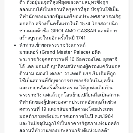
ต้า ตั้งอยู่บนจุดที่สูงที่สุดของคาบสมุทรซึ่งถูก
ออกแบบให้เป็นสถานที่หรูหราที่สุด ปัจจุบันใช้เป็น
ที่พำนักของนายกรัฐมนตรีของประเทศสาธารณรัฐ
มอลต้า สร้างขึ้นครั้งแรกในปี 1574 โดยสถาปนิก
ชาวมอลต้าชื่อ GIROLAMO CASSAR และมีการ
สร้างบูรณะใหม่อีกครั้งในปี 1741
นำท่านเข้าชมพระราชวังแกรนด์
มาสเตอร์ (Grand Master Palace) อดีต
พระราชวังยุคศตวรรษที่ 16 ถือครองโดย อุสตาจิ
โอ้ เดล มอนเต้ ญาติคนสนิทของผู้ครองแคว้นมอล
ต้านาม ฌองป์ เดอลา วาเลตเต้ แรกเริ่มเดิมทีถูก
ใช้เป็นสถานที่บัญชาการรบของอัศวินในยุคนั้น
และภายหลังเสร็จสิ้นสงคราม ได้ถูกต่อเติมเป็น
พระราชวัง แต่แล้วถูกโอนย้ายเปลี่ยนมือเป็นสถาน
ที่พำนักของผู้ปกครองจากประเทศอังกฤษในช่วง
ศตวรรษที่ 19 และกลับมาถือครองโดยประเทศ
มอลต้าภายหลังประกาศเอกราชในปี ค.ศ.1964
และในปัจจุบันถูกใช้เป็นอาคารรัฐสภาแห่งมอลต้า
สถานที่ทำงานของประธานาธิบดีแห่งมอลต้า