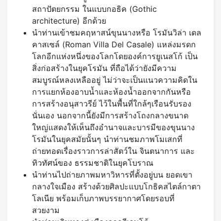
สถาปัตยกรรม ในแบบกอธิค (Gothic
architecture) อีกด้วย
นำท่านเข้าชมคฤหาสน์ขุนนางหรือ โรมันวิล่า เดล
คาสเซล์ (Roman Villa Del Casale) แหล่งมรดก
โลกอีกแห่งหนึ่งของโลกโดยองค์การยูเนสโก้ เป็น
สิ่งก่อสร้างในยุคโรมัน ที่ถือได้ว่ายังมีความ
สมบูรณ์หลงเหลืออยู่ ไม่ว่าจะเป็นแนวความคิดใน
การแยกห้องอาบน้ำและห้องน้ำออกจากกันหรือ
การสร้างอนุสาวรีย์ ไว้ในพื้นที่ใกล้ๆเรือนรับรอง
นั่นเอง นอกจากนี้ยังมีการสร้างโถงกลางขนาด
ใหญ่แสดงให้เห็นถึงอำนาจและบารมีของขุนนาง
โรมันในยุคสมัยนั้นๆ นำท่านชมภาพโมเสกที่
ถ่ายทอดเรื่องราวการล่าสัตว์ใน จินตนาการ และ
ทิวทัศน์ของ ธรรมชาติในยุคโบราณ
นำท่านไปถ่ายภาพมหาวิหารที่ตั้งอยู่บน ยอดเขา
กลางใจเมือง สร้างด้วยศิลปะแบบโกธิคสไตล์กาตา
โลเนีย พร้อมเก็บภาพบรรยากาศโดยรอบที่
สวยงาม