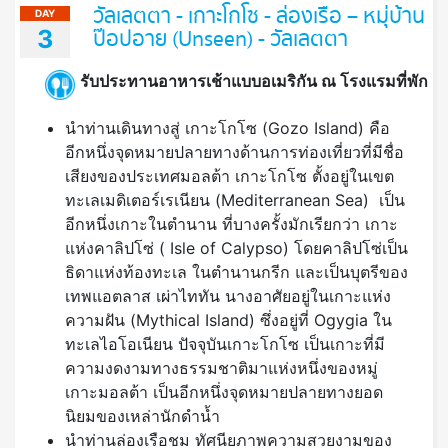
วัลเลตตา - เกาะโกโซ - ล่องเรือ – หมุ่บ้าน
DAY
3
ป๊อปอาย (Unseen) - วัลเลตตา
รับประทานอาหารเช้าแบบอเมริกัน ณ โรงแรมที่พัก
นำท่านเดินทางสู่ เกาะโกโซ (Gozo Island) คือ
อีกหนึ่งจุดหมายปลายทางด้านการท่องเที่ยวที่มีชื่อ
เสียงของประเทศมอลต้า เกาะโกโซ ตั้งอยู่ในเขต
ทะเลเมดิเตอร์เรเนียน (Mediterranean Sea) เป็น
อีกหนึ่งเกาะในตำนาน ที่บางครั้งมักเรียกว่า เกาะ
แห่งคาลิปโซ่ ( Isle of Calypso) โดยคาลิปโซ่เป็น
ธิดาแห่งท้องทะเล ในตำนานกรีก และเป็นบุตรีของ
เทพแอตลาส เผ่าไททัน นางอาศัยอยู่ในเกาะแห่ง
ความฝัน (Mythical Island) ซึ่งอยู่ที่ Ogygia ใน
ทะเลไอโอเนียน ปัจจุบันเกาะโกโซ เป็นเกาะที่มี
ความงดงามทางธรรมชาติมาแห่งหนึ่งของหมู่
เกาะมอลต้า เป็นอีกหนึ่งจุดหมายปลายทางยอด
นิยมของเหล่านักดำน้ำ
นำท่านล่องเรือชม ทัศนียภาพความสวยงามของ