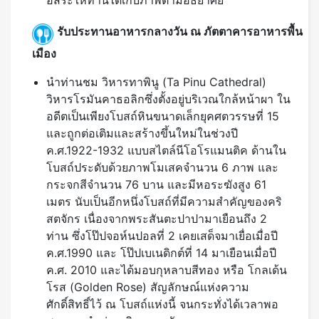
อิสระให้ท่านได้เก็บภาพตามอัธยาศัย
รับประทานอาหารกลางวัน ณ ภัตตาคารอาหารพื้น
เมือง
นำท่านชม วิหารทาพินู (Ta Pinu Cathedral)
วิหารโรมันคาธอลิกซึ่งตั้งอยู่บริเวณใกล้หน้าผา ใน
อดีตเป็นเพียงโบสถ์หินขนาดเล็กยุคศตวรรษที่ 15
และถูกต่อเติมและสร้างขึ้นใหม่ในช่วงปี
ค.ศ.1922-1932 แบบสไตล์นีโอโรแมนติค ด้านใน
โบสถ์ประดับด้วยภาพโมเสคจำนวน 6 ภาพ และ
กระจกสีจำนวน 76 บาน และมีหอระฆังสูง 61
เมตร นับเป็นอีกหนึ่งโบสถ์ที่มีความสำคัญของคริ
สตจักร เนื่องจากพระสันตะปาปามาเยือนถึง 2
ท่าน ซึ่งโป๊ปจอห์นปอลที่ 2 เคยเสด็จมาเยื่อเมื่อปี
ค.ศ.1990 และ โป๊ปเบเนดิกต์ที่ 14 มาเยือนเมื่อปี
ค.ศ. 2010 และได้มอบกุหลาบสีทอง หรือ โกลเด้น
โรส (Golden Rose) สัญลักษณ์แห่งความ
ศักดิ์สิทธิ์ไว้ ณ โบสถ์แห่งนี้ จนกระทั่งได้เวลาพอ