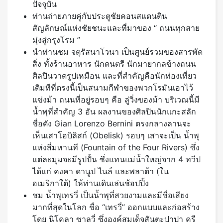
ปัจจุบัน
ท่านถ่ายภายคู่กับประตูชัยคอนสแตนติน
สัญลักษณ์แห่งชัยชนะและที่มาของ “ ถนนทุกสาย
มุ่งสู่กรุงโรม ”
นำท่านชม จตุรัสนาโวนา เป็นศูนย์รวมของสารพัด
สิ่ง ทั้งร้านอาหาร นักดนตรี นักมายากลข้างถนน
ศิลปินวาดรูปเหมือน และที่สำคัญคือนักท่องเที่ยว
เดิมทีที่ตรงนี้เป็นสนามกีฬาของพวกโรมันเอาไว้
แข่งม้า ถนนที่อยู่รอบๆ คือ ลู่วิ่งของม้า บริเวณนี้มี
น้ำพุที่สำคัญ 3 อัน ผลงานของศิลปินนักแกะสลัก
ชื่อดัง Gian Lorenzo Bernini ตรงกลางลานจะ
เห็นเสาโอบิลิสก์ (Obelisk) รอบๆ เสาจะเป็น น้ำพุ
แห่งสี่มหานที (Fountain of the Four Rivers) ซึ่ง
แต่ละมุมจะมีรูปปั้น ซึ่งแทนแม่น้ำใหญ่จาก 4 ทวีป
ได้แก่ คงคา ดานูป ไนล์ และพลาต้า (ใน
อเมริกาใต้) ให้ท่านเดินเล่นช้อปปิ้ง
ชม น้ำพุเทรวี่ เป็นน้ำพุที่สวยงามและมีชื่อเสียง
มากที่สุดในโลก ชื่อ “เทรวี่” ออกแบบและก่อสร้าง
โดย นิโคลา ซาลวี่ ซึ่งองค์สมเด็จสันตะปาปา ครี