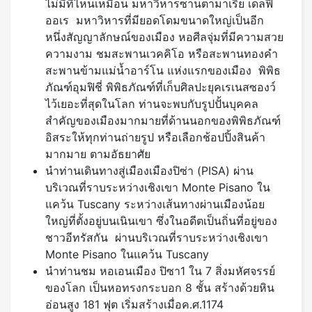
ไม่มีที่ไหนเหมือน มหาวิหารซานตามาเรีย เดลฟิ
ออเร มหาวิหารที่มียอดโดมขนาดใหญ่เป็นอีก
หนึ่งสัญญาลักษณ์ของเมือง หอศีลจุ่มที่มีความสวย
ความงาม ชมสะพานเวคคิโอ หรือสะพานทองคำ
สะพานข้ามแม่น้ำอาร์โน แห่งแรกของเมือง พิพิธ
ภัณฑ์อุมฟิชี่ พิพิธภัณฑ์ที่เก็บศิลปะยุคเรเนสซองว์
ไว้เยอะที่สุดในโลก ท่านจะพบกับรูปปั้นบุคคล
สำคัญของเมืองมากมายที่ด้านนอกของพิพิธภัณฑ์
อิสระให้ทุกท่านถ่ายรูป หรือเลือกช้อปปิ้งสินค้า
มากมาย ตามอัธยาศัย
นำท่านเดินทางสู่เมืองเมืองปิซ่า (PISA) ผ่าน
บริเวณที่ราบระหว่างเชิงเขา Monte Pisano ใน
แคว้น Tuscany ระหว่างเส้นทางผ่านเมืองน้อย
ใหญ่ที่ตั้งอยู่บนเนินเขา ซึ่งในอดีตเป็นถิ่นที่อยู่ของ
ชาวอีทรัสกัน ผ่านบริเวณที่ราบระหว่างเชิงเขา
Monte Pisano ในแคว้น Tuscany
นำท่านชม หอเอนเมือง ปิซา1 ใน 7 สิ่งมหัศจรรย์
ของโลก เป็นหอทรงกระบอก 8 ชั้น สร้างด้วยหิน
อ่อนสูง 181 ฟุต เริ่มสร้างเมื่อค.ศ.1174