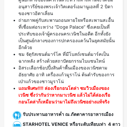
อนุสาวรีย์ของพระเจ้าวิคเตอร์เอมานูเอลที่ 2 บิดา
ของชาวอิตาเลี่ยน
ถ่ายภาพคู่กับสะพานถอนหายใจหรือสะพานสะอื้น
ที่เชื่อมต่อระหว่าง “Doge Palace” ซึ่งเคยเป็นที่
ประทับของเจ้าผู้ครองนครเวนิซในอดีต อีกทั้งยัง
เป็นศูนย์กลางของการปกครองแคว้นในยุคสมัยนั้น
อีกด้วย
ชม จัตุรัสเซนต์มาร์โค ที่มีโบสถ์เซนต์มาร์คเป็น
ฉากหลัง สร้างด้วยสถาปัตยกรรมไบแซนไทน์
อิสระเลือกช้อปปิ้งสินค้าพื้นเมืองของเวนิซตาม
อัธยาศัย อาทิ เครื่องแก้วมูราโน่ ต้นตำรับของการ
เป่าแก้วของชาวมูราโน่
แถมพิเศษ!!!! ล่องเรือกอนโดล่า ชมวิวเมืองของ
เวนิซ ซึ่งว่ากันว่าหากมาเวนิซ แล้วไม่ได้ล่องเรือ
กอนโดล่าก็เหมือนว่ามาไม่ถึงเวนิซอย่างแท้จริง
รับประทานอาหารค่ำ ณ ภัตตาคารอาหารเมือง
STARHOTEL VENICE หรือระดับเทียบเท่า 4 ดาว