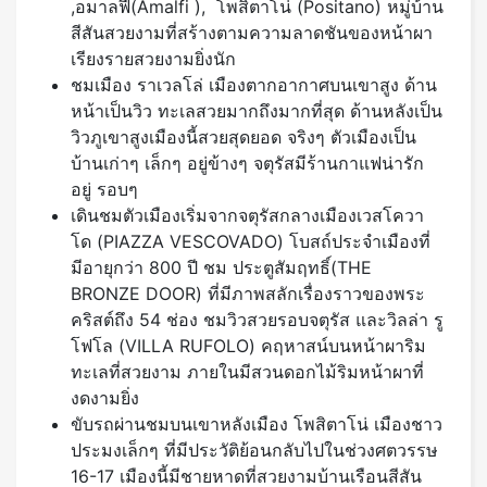
,อมาลฟี(Amalfi ), โพสิตาโน่ (Positano) หมู่บ้าน
สีสันสวยงามที่สร้างตามความลาดชันของหน้าผา
เรียงรายสวยงามยิ่งนัก
ชมเมือง ราเวลโล่ เมืองตากอากาศบนเขาสูง ด้าน
หน้าเป็นวิว ทะเลสวยมากถึงมากที่สุด ด้านหลังเป็น
วิวภูเขาสูงเมืองนี้สวยสุดยอด จริงๆ ตัวเมืองเป็น
บ้านเก่าๆ เล็กๆ อยู่ข้างๆ จตุรัสมีร้านกาแฟน่ารัก
อยู่ รอบๆ
เดินชมตัวเมืองเริ่มจากจตุรัสกลางเมืองเวสโควา
โด (PIAZZA VESCOVADO) โบสถ์ประจำเมืองที่
มีอายุกว่า 800 ปี ชม ประตูสัมฤทธิ์(THE
BRONZE DOOR) ที่มีภาพสลักเรื่องราวของพระ
คริสต์ถึง 54 ช่อง ชมวิวสวยรอบจตุรัส และวิลล่า รู
โฟโล (VILLA RUFOLO) คฤหาสน์บนหน้าผาริม
ทะเลที่สวยงาม ภายในมีสวนดอกไม้ริมหน้าผาที่
งดงามยิ่ง
ขับรถผ่านชมบนเขาหลังเมือง โพสิตาโน่ เมืองชาว
ประมงเล็กๆ ที่มีประวัติย้อนกลับไปในช่วงศตวรรษ
16-17 เมืองนี้มีชายหาดที่สวยงามบ้านเรือนสีสัน