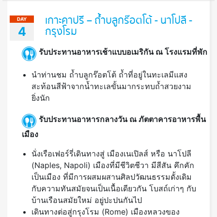
เกาะคาปรี – ถ้ำบลูกร๊อตโต้ - นาโปลี -
DAY
4
กรุงโรม
รับประทานอาหารเช้าแบบอเมริกัน ณ โรงแรมที่พัก
นำท่านชม ถ้ำบลูกร๊อตโต้ ถ้ำที่อยู่ในทะเลมีแสง
สะท้อนสีฟ้าจากน้ำทะเลขั้นมากระทบถ้ำสวยงาม
ยิ่งนัก
รับประทานอาหารกลางวัน ณ ภัตตาคารอาหารพื้น
เมือง
นั่งเรือเฟอร์รี่เดินทางสู่ เมืองเนเปิลส์ หรือ นาโปลี
(Naples, Napoli) เมืองที่มีชีวิตชีวา มีสีสัน คึกคัก
เป็นเมือง ที่มีการผสมผสานศิลปวัฒนธรรมดั้งเดิม
กับความทันสมัยจนเป็นเนื้อเดียวกัน โบสถ์เก่าๆ กับ
บ้านเรือนสมัยใหม่ อยู่ปะปนกันไป
เดินทางต่อสู่กรุงโรม (Rome) เมืองหลวงของ