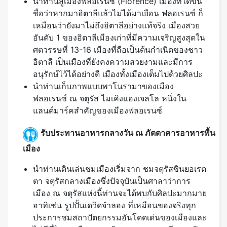
นำท่านสู่เมืองฟลอเรนซ์ (Florence) เมืองที่ได้ขึ้น
ชื่อว่าหากมาอิตาลีแล้วไม่ได้มาเยือน ฟลอเรนซ์ ก็
เหมือนว่ายังมาไม่ถึงอิตาลีอย่างแท้จริง เมืองสวย
อันดับ 1 ของอิตาลีเมืองเก่าที่มีความเจริญสูงสุดใน
ศตวรรษที่ 13-16 เมืองที่ถือเป็นต้นกำเนิดของชาว
อิตาลี เป็นเมืองที่ยังคงความสวยงามและมีการ
อนุรักษ์ไว้ได้อย่างดี เมืองทั้งเมืองเต็มไปด้วยศิลปะ
นำท่านเก็บภาพแบบพาโนรามาของเมือง
ฟลอเรนซ์ ณ จตุรัส ไมเคิงแองเจลโล หนึ่งใน
แลนด์มาร์คสำคัญของเมืองฟลอเรนซ์
รับประทานอาหารกลางวัน ณ ภัตตาคารอาหารพื้น
เมือง
นำท่านเดินเล่นชมเมืองเริ่มจาก ชมจตุรัสซินยอเรต
ตา จตุรัสกลางเมืองซึ่งปัจจุบันเป็นศาลาว่าการ
เมือง ณ จตุรัสแห่งนี้ท่านจะได้พบกับศิลปะมากมาย
อาทิเช่น รูปปั้นเดวิดจำลอง ที่เหมือนของจริงทุก
ประการชมสถาปัตยกรรมอันโดดเด่นของเมืองและ