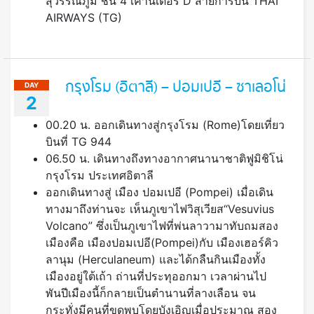
สุวรรณภูมิ ชั้น 4 เคาน์เตอร์ D สายการบิน THAI
AIRWAYS (TG)
กรุงโรม (อิตาลี) – ปอมเปอี – ซาเลอโน่
DAY
2
00.20 น. ออกเดินทางสู่กรุงโรม (Rome)โดยเที่ยว
บินที่ TG 944
06.50 น. เดินทางถึงทางอากาศนานาชาติฟูมิชิโน่
กรุงโรม ประเทศอิตาลี
ออกเดินทางสู่ เมือง ปอมเปอี (Pompei) เมื่อเดิน
ทางมาถึงท่านจะ เห็นภูเขาไฟวิสุเวียส“Vesuvius
Volcano” ซึ่งเป็นภูเขาไฟที่พ่นลาวามาทับถมสอง
เมืองคือ เมืองปอมเปอี(Pompei)กับ เมืองเฮอร์คิว
ลานุม (Herculaneum) และได้กลืนกินเมืองทั้ง
เมืองอยู่ใต้เถ้า ถ่านที่ประทุออกมา เวลาผ่านไป
พันปีเมืองนี้ก็กลายเป็นตํานานที่ลางเลือน จน
กระทั่งมีคนที่ขุดพบโดยบังเอิญเมื่อประมาณ สอง