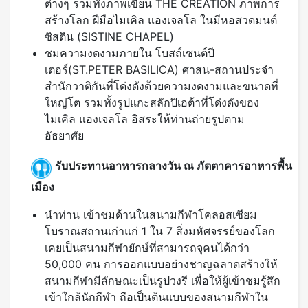
ต่างๆ รวมทั้งภาพเขียน THE CREATION ภาพการ
สร้างโลก ฝีมือไมเคิล แองเจลโล ในมีหอสวดมนต์
ซิสติน (SISTINE CHAPEL)
ชมความงดงามภายใน โบสถ์เซนต์ปี
เตอร์(ST.PETER BASILICA) ศาสน-สถานประจำ
สำนักวาติกันที่โด่งดังด้วยความงดงามและขนาดที่
ใหญ่โต รวมทั้งรูปแกะสลักปิเอต้าที่โด่งดังของ
ไมเคิล แองเจลโล อิสระให้ท่านถ่ายรูปตาม
อัธยาศัย
รับประทานอาหารกลางวัน ณ ภัตตาคารอาหารพื้น
เมือง
นำท่าน เข้าชมด้านในสนามกีฬาโคลอสเซียม
โบราณสถานเก่าแก่ 1 ใน 7 สิ่งมหัศจรรย์ของโลก
เคยเป็นสนามกีฬายักษ์ที่สามารถจุคนได้กว่า
50,000 คน การออกแบบอย่างชาญฉลาดสร้างให้
สนามกีฬามีลักษณะเป็นรูปวงรี เพื่อให้ผู้เข้าชมรู้สึก
เข้าใกล้นักกีฬา ถือเป็นต้นแบบของสนามกีฬาใน