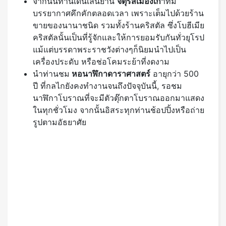
จากนั้นท่านเดินเล่นย่าน
จัตุรัสเมืองเก่
าที่มี
บรรยากาศคึกคักตลอดเวลา เพราะเต็มไปด้วยร้าน
ขายของนานาชนิด รวมทั้งร้านคริสตัล ซึ่งโบฮีเมีย
คริสตัลนั้นเป็นที่รู้จักและให้การยอมรับกันทั่วยุโรป
แม้แต่บรรดาพระราชวังต่างๆก็นิยมนำไปเป็น
เครื่องประดับ หรือช่อโคมระย้าที่งดงาม
นำท่านชม
หอนาฬิกาดาราศาสตร์
อายุกว่า 500
ปี ที่กลไกยังคงทำงานจนถึงปัจจุบันนี้, รอชม
นาฬิกาโบราณที่จะมีตัวตุ๊กตาโบราณออกมาแสดง
ในทุกชั่วโมง จากนั้นอิสระทุกท่านช้อปปิ้งหรือถ่าย
รูปตามอัธยาศัย