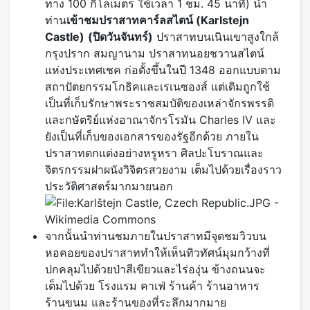
ทาง 100 กิโลเมตร ใช้เวลา 1 ชม. 45 นาที) นำ
ท่าน
เข้าชมปราสาทคาร์ลสไตน์ (
Karlstejn
Castle)
(ปิดวันจันทร์)
ปราสาทบนเนินเขาสูงใกล้
กรุงปราก สมญานาม ปราสาทนอยชวานสไตน์
แห่งประเทศเชค ก่อตั้งขึ้นในปี 1348 ออกแบบตาม
สถาปัตยกรรมโกธิคและเรเนซองส์ แต่เดิมถูกใช้
เป็นที่เก็บรักษาพระราชสมบัติของเหล่าจักรพรรดิ
และกษัตริย์แห่งอาณาจักรโรมัน Charles IV และ
ยังเป็นที่เก็บของเอกสารของรัฐอีกด้วย ภายใน
ปราสาทตกแต่งอย่างหรูหรา ศิลปะโบราณและ
จิตรกรรมฝาผนังวิจิตรสวยงาม เต็มไปด้วยเรื่องราว
ประวัติศาสตร์มากมายนอก
จากนั้นนำท่านชมภายในปราสาทมีจุดชมวิวบน
หอคอยของปราสาททำให้เห็นทิวทัศน์มุมกว้างที่
ปกคลุมไปด้วยป่าสีเขียวและไร่องุ่น ข้างถนนจะ
เต็มไปด้วย โรงแรม คาเฟ่ ร้านค้า ร้านอาหาร
ร้านขนม และร้านของที่ระลึกมากมาย