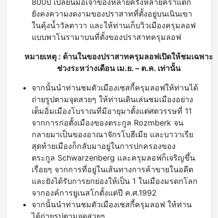
800ปี เปลี่ยนมือเจ้าของหลายครั้งหลายคราแต่ก็
ยังคงความงดงามของปราสาทที่ตั้งอยู่บนเนินเขา
ในคุ้งน้ำวัลตาวา และให้ท่านเก็บวิวเมืองครุมลอฟ
แบบพาโนรามาบนที่ตั้งของปราสาทครุมลอฟ
หมายเหตุ
: ด้านในของปราสาทครุมลอฟเปิดให้ชมเฉพาะ
ช่วงระหว่างเดือน เม.ย. – ต.ค. เท่านั้น
จากนั้นนำท่านชมตัวเมืองเชสกี้ครุมลอฟให้ท่านได้
ถ่ายรูปตามจุดสวยๆ ให้ท่านเดินเล่นชมเมืองอย่าง
เต็มอิ่มเมืองโบราณที่มีอายุมาตั้งแต่ศตวรรษที่ 11
จากการก่อตั้งเมืองของตระกูล Rozmberk จน
กลายมาเป็นของอาณาจักรโบฮีเมีย และบาวาเรีย
สุดท้ายเมืองก็กลับมาอยู่ในการปกครองของ
ตระกูล Schwarzenberg และครุมลอฟก็เจริญขึ้น
เรื่อยๆ จากการที่อยู่ในเส้นทางการค้าขายในอดีต
และยังได้รับการยกย่องให้เป็น 1 ในเมืองมรดกโลก
จากองค์การยูเนสโกตั้งแต่ปี ค.ศ.1992
จากนั้นนำท่านชมตัวเมืองเชสกี้ครุมลอฟ ให้ท่าน
ได้ถ่ายรูปตามจุดสวยๆ