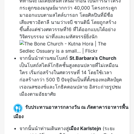
ที่ท่านจะไม่เคยเห็นที่ไหนมาก่อน เป็นการนำโครง
กระดูกของมนุษย์มากกว่า 40,000 โครงกระดูก
มาออกแบบตามสไตล์บารอก โดยศิลปินที่มีชื่อ
เสียงชาวอิตาลี นามว่าเจบี ซานตินี่ โดยถูกสร้าง
ขึ้นตั้งแต่ช่วงศตวรรษที่16 ที่ได้ออกแบบได้อย่าง
วิจิตรบรรจง น่าทึ่งและมหัศจรรย์ยิ่งนัก
จากนั้นนำท่านชมโบสถ์
St.Barbara’s Church
เป็นโบสถ์สไตล์โกธิคชั้นสูงตอนปลายที่ไม่เหมือน
ใคร เริ่มก่อสร้างในศตวรรษที่ 14 โดยใช้เวลา
ก่อสร้างกว่า 500 ปี ปัจจุบันเป็นที่ตั้งของหอศิลป์ยุค
เรอเนสซองซ์และโกธิคตอนปลาย อิสระถ่ายรูปชม
เมืองตามอัธยาศัย
รับประทานอาหารกลางวัน ณ ภัตตาคารอาหารพื้น
เมือง
จากนั้นนำท่านเดินทางสู่
เมือง
Karlstejn
(ระยะ