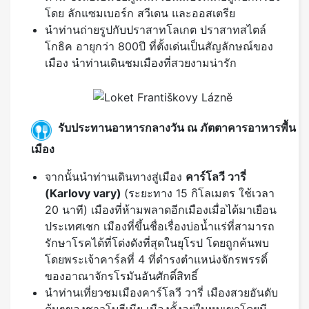
โดย ลักแซมเบอร์ก สวีเดน และออสเตรีย
นำท่านถ่ายรูปกับปราสาทโลเกต ปราสาทสไตล์
โกธิค อายุกว่า 800ปี ที่ตั้งเด่นเป็นสัญลักษณ์ของ
เมือง นำท่านเดินชมเมืองที่สวยงามน่ารัก
รับประทานอาหารกลางวัน ณ ภัตตาคารอาหารพื้น
เมือง
จากนั้นนำท่านเดินทางสู่เมือง
คาร์โลวี วารี่
(
Karlovy vary)
(ระยะทาง 15 กิโลเมตร ใช้เวลา
20 นาที) เมืองที่ห้ามพลาดอีกเมืองเมื่อได้มาเยือน
ประเทศเชก เมืองที่ขึ้นชื่อเรื่องบ่อน้ำแร่ที่สามารถ
รักษาโรคได้ที่โด่งดังที่สุดในยุโรป โดยถูกค้นพบ
โดยพระเจ้าคาร์ลที่ 4 ที่ดำรงตำแหน่งจักรพรรดิ์
ของอาณาจักรโรมันอันศักดิ์สิทธิ์
นำท่านเที่ยวชมเมืองคาร์โลวี วารี่ เมืองสวยอันดับ
ต้นๆของชาวโบฮีเมีย เมืองตั้งอยู่ในหุบเขาโดยมี