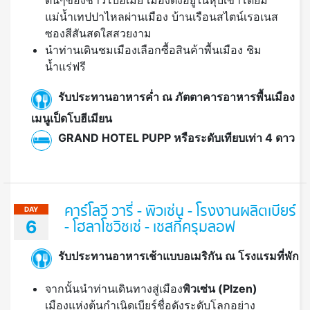
แม่น้ำเทปปาไหลผ่านเมือง บ้านเรือนสไตน์เรอเนส
ซองสีสันสดใสสวยงาม
นำท่านเดินชมเมืองเลือกซื้อสินค้าพื้นเมือง ชิม
น้ำแร่ฟรี
รับประทานอาหารค่ำ ณ ภัตตาคารอาหารพื้นเมือง
เมนูเป็ดโบฮีเมียน
GRAND HOTEL PUPP หรือระดับเทียบเท่า 4 ดาว
คาร์โลวี วารี่ - พิวเซ่น - โรงงานผลิตเบียร์
DAY
6
- โฮลาโชวิชเซ่ - เชสกี้ครุมลอฟ
รับประทานอาหารเช้าแบบอเมริกัน ณ โรงแรมที่พัก
จากนั้นนำท่านเดินทางสู่เมือง
พิวเซ่น
(Plzen)
เมืองแห่งต้นกำเนิดเบียร์ชื่อดังระดับโลกอย่าง