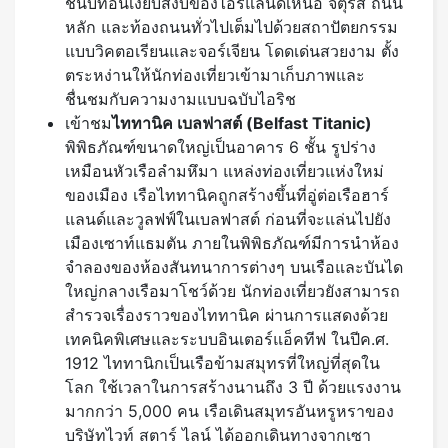
ชนบทอันเงียบสงบของไอร์แลนด์เหนือ จตุรัส ถนน
หลัก และท้องถนนทั่วไปเต็มไปด้วยสถาปัตยกรรม
แบบวิคตอเรียนและจอร์เจียน โดดเด่นสวยงาม ตั้ง
ตระหง่านให้นักท่องเที่ยวเข้ามาเก็บภาพและ
ชื่นชมกับความงามแบบฉบับไอริช
เข้าชม
ไททานิค เบลฟาสต์ (
Belfast Titanic)
พิพิธภัณฑ์ขนาดใหญ่เป็นอาคาร 6 ชั้น รูปร่าง
เหมือนหัวเรือลำมหึมา แหล่งท่องเที่ยวแห่งใหม่
ของเมือง เรือไททานิคถูกสร้างขึ้นที่อู่ต่อเรือฮาร์
แลนด์และวูลฟฟ์ในเบลฟาสต์ ก่อนที่จะแล่นไปยัง
เมืองเซาท์แธมตัน ภายในพิพิธภัณฑ์มีการนำห้อง
จำลองของห้องสันทนาการต่างๆ บนเรือและบันได
ใหญ่กลางเรือมาโชว์ด้วย นักท่องเที่ยวยังสามารถ
สำรวจเรื่องราวของไททานิค ผ่านการแสดงด้วย
เทคนิคพิเศษและระบบอินเตอร์แอ็คทีฟ ในปีค.ศ.
1912 ไททานิกเป็นเรือข้ามสมุทรที่ใหญ่ที่สุดใน
โลก ใช้เวลาในการสร้างนานถึง 3 ปี ด้วยแรงงาน
มากกว่า 5,000 คน เรือเดินสมุทรอันหรูหราของ
บริษัทไวท์ สตาร์ ไลน์ ได้ออกเดินทางจากเซา