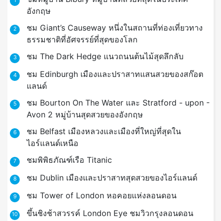
1
อังกฤษ
ชม Giant’s Causeway หนึ่งในสถานที่ท่องเที่ยวทาง
2
ธรรมชาติที่อัศจรรย์ที่สุดของโลก
ชม The Dark Hedge แนวถนนต้นไม้สุดลึกลับ
3
ชม Edinburgh เมืองและปราสาทแสนสวยของสก๊อต
4
แลนด์
ชม Bourton On The Water และ Stratford - upon -
5
Avon 2 หมู่บ้านสุดสวยของอังกฤษ
ชม Belfast เมืองหลวงและเมืองที่ใหญ่ที่สุดใน
6
ไอร์แลนด์เหนือ
ชมพิพิธภัณฑ์เรือ Titanic
7
ชม Dublin เมืองและปราสาทสุดสวยของไอร์แลนด์
8
ชม Tower of London หอคอยแห่งลอนดอน
9
ขึ้นชิงช้าสวรรค์ London Eye ชมวิวกรุงลอนดอน
10