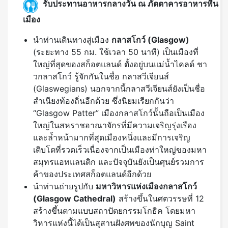
รับประทานอาหารกลางวัน ณ ภัตตาคารอาหารพื้น
เมือง
นำท่านเดินทางสู่เมือง
กลาสโกว์
(Glasgow)
(ระยะทาง 55 กม. ใช้เวลา 50 นาที) เป็นเมืองที่
ใหญ่ที่สุดของสก็อตแลนด์ ตั้งอยู่บนแม่น้ำไคลด์ ชา
วกลาสโกว์ รู้จักกันในชื่อ กลาสวีเจียนส์
(Glaswegians) นอกจากนี้กลาสวีเจียนส์ยังเป็นชื่อ
สำเนียงท้องถิ่นอีกด้วย ซึ่งนิยมเรียกกันว่า
“Glasgow Patter” เมืองกลาสโกว์นั้นถือเป็นเมือง
ใหญ่ในสหราชอาณาจักรที่มีความเจริญรุ่งเรือง
และล้ำหน้ามากที่สุดเมืองหนึ่งและมีการเจริญ
เติบโตที่รวดเร็วเนื่องจากเป็นเมืองท่าใหญ่ของมหา
สมุทรแอทแลนติก และปัจจุบันยังเป็นศุนย์รวมการ
ค้าของประเทศสก็อตแลนด์อีกด้วย
นำท่านถ่ายรูปกับ
มหาวิหารแห่งเมืองกลาสโกว์
(
Glasgow Cathedral)
สร้างขึ้นในศตวรรษที่ 12
สร้างขึ้นตามแบบสถาปัตยกรรมโกธิค โดยมหา
วิหารแห่งนี้ได้เป็นสุสานฝังศพของนักบุญ Saint