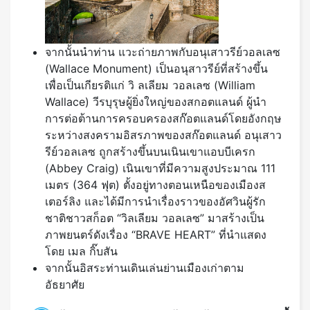
จากนั้นนำท่าน แวะถ่ายภาพกับอนุเสาวรีย์วอลเลซ
(Wallace Monument) เป็นอนุสาวรีย์ที่สร้างขึ้น
เพื่อเป็นเกียรติแก่ วิ ลเลียม วอลเลซ (William
Wallace) วีรบุรุษผู้ยิ่งใหญ่ของสกอตแลนด์ ผู้นำ
การต่อต้านการครอบครองสก๊อตแลนด์โดยอังกฤษ
ระหว่างสงครามอิสรภาพของสก๊อตแลนด์ อนุเสาว
รีย์วอลเลซ ถูกสร้างขึ้นบนเนินเขาแอบบีเครก
(Abbey Craig) เนินเขาที่มีความสูงประมาณ 111
เมตร (364 ฟุต) ตั้งอยู่ทางตอนเหนือของเมืองส
เตอร์ลิง และได้มีการนำเรื่องราวของอัศวินผู้รัก
ชาติชาวสก็อต “วิลเลียม วอลเลซ” มาสร้างเป็น
ภาพยนตร์ดังเรื่อง “BRAVE HEART” ที่นำแสดง
โดย เมล กิ๊บสัน
จากนั้นอิสระท่านเดินเล่นย่านเมืองเก่าตาม
อัธยาศัย