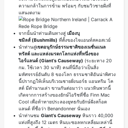
ความกล้าในการข้าม พร้อมๆ กับชมวิวชายฝั่งที่
แสนงดงาม
จากนั้นนำท่านเดินทางสู่
เ
มืองบุ
ชมิลส์
(Bushmills)
ที่ตั้งของไจแอนท์สคอสเวย์
นำท่านสู่
เขตอนุรักษ์ธรรมชาติของเนชั่นแนล
ทรัสต์ และแหล่งมรดกโลกแห่งที่หนึ่งของ
ไอร์แลนด์ (
Giant’s Causeway)
(ระยะทาง 20
กม. ใช้เวลา 30 นาที) คนที่นี่ถือว่าเป็นสิ่ง
มหัศจรรย์อันดับ 8 ของโลก ธรรมชาติอันน่าพิศวง
นี้ปรากฏให้เห็นบริเวณชายฝั่งนอร์ธ แอนทริม โค
สต์ มีตำนานเล่า ขานกันต่อมาว่า แนวหินพวกนี้
เกิดจากการสร้างของยักษ์ไอริชที่ชื่อ Finn Mac
Cool เพื่อท้าทายประลองยุทธกับยักษ์ฝั่งสก็อต
แลนด์ ที่ชื่อว่า Benandonner นั่นเอง
นำท่านชม
Giant’s Causeway
หินราว 40,000
แท่งที่สูงถึง 12 เมตร หินบะซอลหกเหลี่ยมเหล่านี้