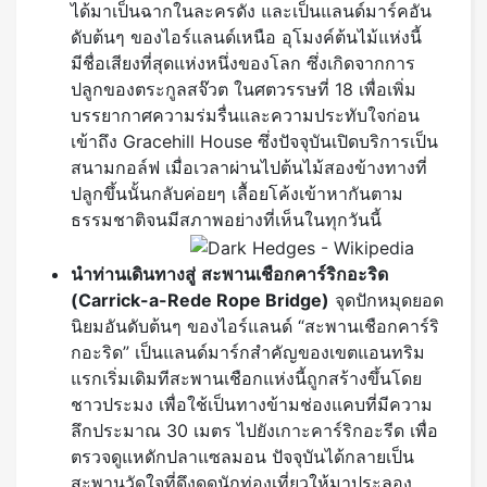
ได้มาเป็นฉากในละครดัง และเป็นแลนด์มาร์คอัน
ดับต้นๆ ของไอร์แลนด์เหนือ อุโมงค์ต้นไม้แห่งนี้
มีชื่อเสียงที่สุดแห่งหนึ่งของโลก ซึ่งเกิดจากการ
ปลูกของตระกูลสจ๊วต ในศตวรรษที่ 18 เพื่อเพิ่ม
บรรยากาศความร่มรื่นและความประทับใจก่อน
เข้าถึง Gracehill House ซึ่งปัจจุบันเปิดบริการเป็น
สนามกอล์ฟ เมื่อเวลาผ่านไปต้นไม้สองข้างทางที่
ปลูกขึ้นนั้นกลับค่อยๆ เลื้อยโค้งเข้าหากันตาม
ธรรมชาติจนมีสภาพอย่างที่เห็นในทุกวันนี้
นำท่านเดินทางสู่
สะพานเชือกคาร์ริกอะริด
(
Carrick-a-Rede Rope Bridge)
จุดปักหมุดยอด
นิยมอันดับต้นๆ ของไอร์แลนด์ “สะพานเชือกคาร์ริ
กอะริด” เป็นแลนด์มาร์กสำคัญของเขตแอนทริม
แรกเริ่มเดิมทีสะพานเชือกแห่งนี้ถูกสร้างขึ้นโดย
ชาวประมง เพื่อใช้เป็นทางข้ามช่องแคบที่มีความ
ลึกประมาณ 30 เมตร ไปยังเกาะคาร์ริกอะรีด เพื่อ
ตรวจดูแหดักปลาแซลมอน ปัจจุบันได้กลายเป็น
สะพานวัดใจที่ดึงดูดนักท่องเที่ยวให้มาประลอง