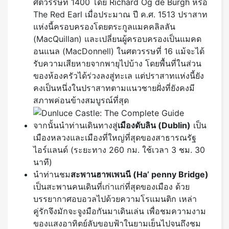
ศตวรรษที่ 1400 โดย Richard Og de Burgh หรือ
The Red Earl เมื่อประมาณ ปี ค.ศ. 1513 ปราสาท
แห่งนี้ครอบครองโดยตระกูลแมคคลิลลัน
(MacQuillan) และเปลี่ยนผู้ครอบครองเป็นแมคด
อนแนล (MacDonnell) ในศตวรรษที่ 16 แม้จะได้
รับความเสียหายจากพายุไปบ้าง โดยพื้นที่ในส่วน
ของห้องครัวได้ร่วงลงสู่ทะเล แต่ปราสาทแห่งนี้ยัง
คงเป็นหนึ่งในปราสาทตามแนวชายฝั่งที่ยังคงมี
สภาพค่อนข้างสมบูรณ์ที่สุด
จากนั้นนำท่านเดินทางสู่
เมืองดับลิน
(Dublin)
เป็น
เมืองหลวงและเมืองที่ใหญ่ที่สุดของสาธารณรัฐ
ไอร์แลนด์ (ระยะทาง 260 กม. ใช้เวลา 3 ชม. 30
นาที)
นำท่านชม
สะพานฮาพเพนนี (
Ha’ penny Bridge)
เป็นสะพานคนเดินที่เก่าแก่ที่สุดของเมือง ด้วย
บรรยากาศอบอวลไปด้วยความโรแมนติก เหล่า
คู่รักจึงมักจะจูงมือกันมาเดินเล่น เพื่อชมความงาม
ของแสงอาทิตย์ลับขอบฟ้าในยามเย็นไปจนถึงชม