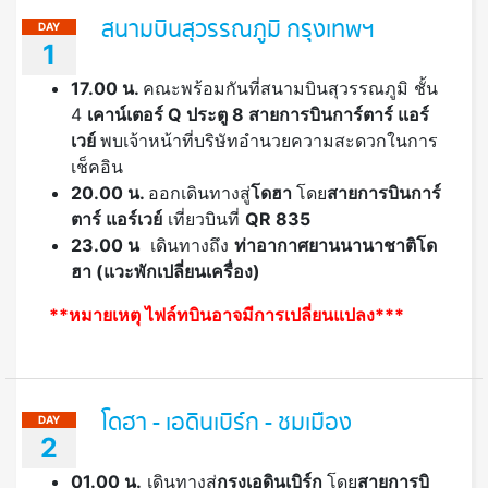
สนามบินสุวรรณภูมิ กรุงเทพฯ
DAY
1
17.00 น.
คณะพร้อมกันที่สนามบินสุวรรณภูมิ ชั้น
4
เคาน์เตอร์
Q ประตู 8 สายการบินการ์ตาร์ แอร์
เวย์
พบเจ้าหน้าที่บริษัทอำนวยความสะดวกในการ
เช็คอิน
20.00
น.
ออกเดินทางสู่
โดฮา
โดย
สายการบิน
การ์
ตาร์ แอร์เวย์
เที่ยวบินที่
QR 835
23.00 น
เดินทางถึง
ท่าอากาศยานนานาชาติโด
ฮา (แวะพักเปลี่ยนเครื่อง)
**หมายเหตุ ไฟล์ทบินอาจมีการเปลี่ยนแปลง***
โดฮา - เอดินเบิร์ก - ชมเมือง
DAY
2
0
1.00 น.
เดินทางสู่
กรุงเอดินเบิร์ก
โดย
สายการบิ