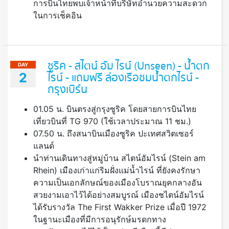
การบินไทยพบเจ้าหน้าที่บริษัทอำนวยความสะดวก
ในการเช็คอิน
ซูริค - สไตน์ อัม ไรน์ (Unseen) - น้ำตก
DAY
2
ไรน์ - แถมฟรี ล่องเรือชมน้ำตกไรน์ -
กรุงเบิร์น
01.05 น. บินตรงสู่กรุงซูริค โดยสายการบินไทย
เที่ยวบินที่ TG 970 (ใช้เวลาประมาณ 11 ชม.)
07.50 น. ถึงสนาบินเมืองซูริค ปะเทศสวิตเซอร์
แลนด์
นําท่านเดินทางสู่หมู่บ้าน สไตน์อัมไรน์ (Stein am
Rhein) เมืองเก่าแก่ริมฝั่งแม่น้ำไรน์ ที่ยังคงรักษา
ความเป็นเอกลักษณ์ของเมืองโบราณยุคกลางอัน
สวยงามเอาไว้ได้อย่างสมบูรณ์ เมืองชไตน์อัมไรน์
ได้รับรางวัล The First Wakker Prize เมื่อปี 1972
ในฐานะเมืองที่มีการอนุรักษ์มรดกทาง