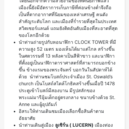
โดยนอกจากความสวยงามของทัศนียภาพแล้ว
เมืองนี้ยังมีอัตราการเก็บภาษีที่ค่อนข้างต่ำจึงถือ
เป็นที่ตากอากาศที่นิยมของเหล่าเศรษฐี คนดัง
สำคัญระดับโลก และเมืองที่ร่ำรวยที่สุดในประเทศ
สวิตเซอร์แลนด์ แถมยังติดอันดับเมืองที่สะอาดที่สุด
ของโลกอีกด้วย
นำท่านถ่ายรูปกับหอนาฬิกา CLOCK TOWER ที่มี
ความสูง 52 เมตร มองเห็นได้มาแต่ไกล สร้างขึ้น
ในศตวรรษที่ 13 หลังคาเป็นสีฟ้าขาว และนาฬิกา
ที่ตั้งอยู่เป็นนาฬิกาดาราศาสตร์ที่สามารถบอกข้าง
ขึ้น ข้างแรมของพระจันทร์ บอกวันในสัปดาห์ได้
ด้วย นำท่านชมโบสถ์ประจำเมือง St. Oswald’s
church เป็นโบสถ์สไตล์โกธิคสร้างขึ้นเมื่อปี 1478
ประตูเข้าโบสถ์มีสองบาน มีรูปสลักของ
พระแม่มารีอุ้มเด็กอยู่ตรงกลาง ขนาบข้างด้วย St.
Anne และผู้อุปถัมภ์
อิสระให้ท่านเดินชมเมืองเลือกซื้อสินค้าตาม
อัธยาศัย
นำท่านเดินสู่เมือง
ลูเซิร์น ( LUCERN)
เมืองท่อง