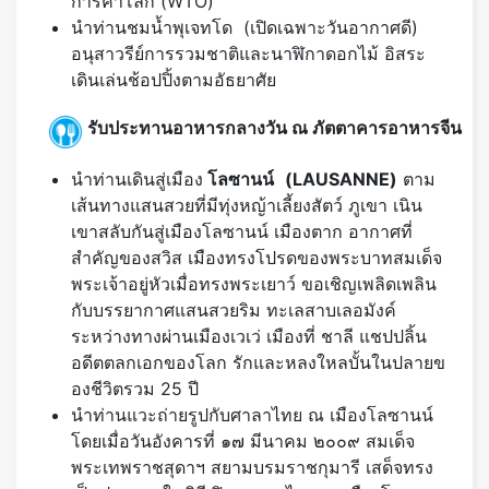
การค้าโลก (WTO)
นำท่านชมน้ำพุเจทโด (เปิดเฉพาะวันอากาศดี)
อนุสาวรีย์การรวมชาติและนาฬิกาดอกไม้ อิสระ
เดินเล่นช้อปปิ้งตามอัธยาศัย
รับประทานอาหารกลางวัน ณ ภัตตาคารอาหารจีน
นำท่านเดินสู่เมือง
โลซานน์
(
LAUSANNE)
ตาม
เส้นทางแสนสวยที่มีทุ่งหญ้าเลี้ยงสัตว์ ภูเขา เนิน
เขาสลับกันสู่เมืองโลซานน์ เมืองตาก อากาศที่
สำคัญของสวิส เมืองทรงโปรดของพระบาทสมเด็จ
พระเจ้าอยู่หัวเมื่อทรงพระเยาว์ ขอเชิญเพลิดเพลิน
กับบรรยากาศแสนสวยริม ทะเลสาบเลอมังค์
ระหว่างทางผ่านเมืองเวเว่ เมืองที่ ชาลี แชปปลิ้น
อดีตตลกเอกของโลก รักและหลงใหลบั้นในปลายข
องชีวิตรวม 25 ปี
นำท่านแวะถ่ายรูปกับศาลาไทย ณ เมืองโลซานน์
โดยเมื่อวันอังคารที่ ๑๗ มีนาคม ๒๐๐๙ สมเด็จ
พระเทพราชสุดาฯ สยามบรมราชกุมารี เสด็จทรง