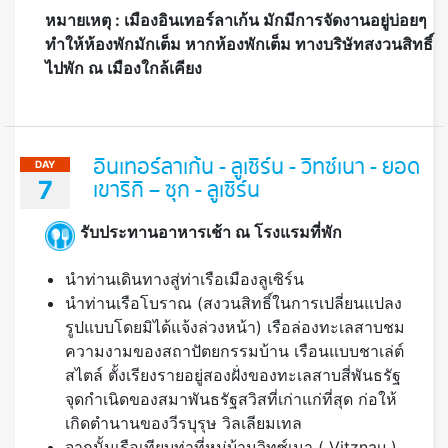
หมายเหตุ : เมืองอินเทอร์ลาเก้น มักมีการจัดงานอยู่บ่อยๆ
ทำให้ห้องพักมักเต็ม หากห้องพักเต็ม ทางบริษัทสงวนสิทธิ์
ไปพัก ณ เมืองใกล้เคียง
อินเทอร์ลาเก้น - ลูเซิร์น - วิทซ์เนา - ยอด
DAY
7
เขาริกิ – ซุก - ลูเซิร์น
รับประทานอาหารเช้า ณ โรงแรมที่พัก
นำท่านเดินทางสู่ท่าเรือเมืองลูเซิร์น
นำท่านเรือโบราณ (สงวนสิทธิ์ในการเปลี่ยนแปลง
รูปแบบโดยมิได้แจ้งล่วงหน้า) เรือล่องทะเลสาบชม
ความงามของสถาปัตยกรรมบ้าน เรือนแบบชาเล่ต์
สไตล์ ตั้งเรียงรายอยู่สองฝั่งของทะเลสาบสี่พันธรัฐ
จุดกำเนิดของสมาพันธรัฐสวิสที่เก่าแก่ที่สุด ก่อให้
เกิดตำนานของวีรบุรุษ วิลเลียมเทล
จากนั้นเรือเทียบท่าที่หมู่บ้านวิทซ์เนา ( Vitznau )