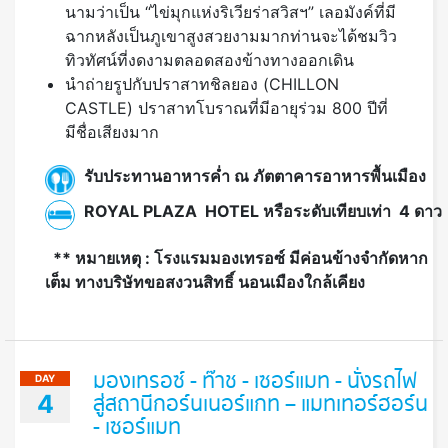
นามว่าเป็น
“
ไข่มุกแห่งริเวียร่าสวิสฯ
”
เลอมังค์ที่มี
ฉากหลังเป็นภูเขาสูงสวยงามมากท่านจะได้ชมวิว
ทิวทัศน์ที่งดงามตลอดสองข้างทางออกเดิน
นำถ่ายรูปกับ
ปราสาทชิลยอง (
CHILLON
CASTLE)
ปราสาทโบราณที่มีอายุร่วม
800
ปีที่
มีชื่อเสียงมาก
รับประทานอาหารค่ำ ณ ภัตตาคารอาหารพื้นเมือง
ROYAL PLAZA HOTEL หรือระดับเทียบเท่า 4 ดาว
** หมายเหตุ : โรงแรมมองเทรอซ์ มีค่อนข้างจำกัดหาก
เต็ม ทางบริษัทขอสงวนสิทธิ์ นอนเมืองใกล้เคียง
มองเทรอซ์ - ท๊าช - เซอร์แมท - นั่งรถไฟ
DAY
4
สู่สถานีกอร์นเนอร์แกท – แมทเทอร์ฮอร์น
- เซอร์แมท