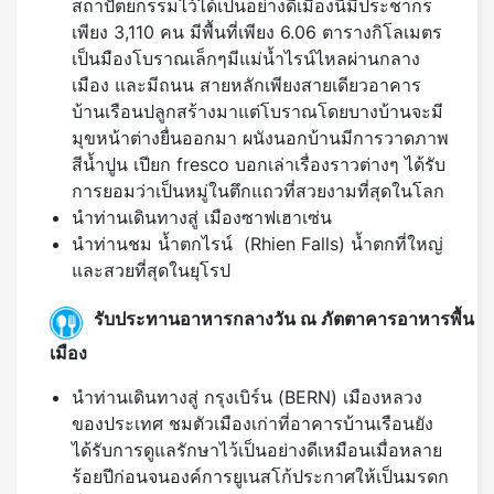
สถาปัตยกรรมไว้ได้เป็นอย่างดีเมืองนี้มีประชากร
เพียง 3,110 คน มีพื้นที่เพียง 6.06 ตารางกิโลเมตร
เป็นมืองโบราณเล็กๆมีแม่น้ำไรน์ไหลผ่านกลาง
เมือง และมีถนน สายหลักเพียงสายเดียวอาคาร
บ้านเรือนปลูกสร้างมาแต่โบราณโดยบางบ้านจะมี
มุขหน้าต่างยื่นออกมา ผนังนอกบ้านมีการวาดภาพ
สีน้ำปูน เปียก fresco บอกเล่าเรื่องราวต่างๆ ได้รับ
การยอมว่าเป็นหมู่ในตึกแถวที่สวยงามที่สุดในโลก
นำท่านเดินทางสู่ เมืองซาฟเฮาเซ่น
นำท่านชม น้ำตกไรน์ (Rhien Falls) น้ำตกที่ใหญ่
และสวยที่สุดในยุโรป
รับประทานอาหารกลางวัน ณ ภัตตาคารอาหารพื้น
เมือง
นำท่านเดินทางสู่ กรุงเบิร์น (BERN) เมืองหลวง
ของประเทศ ชมตัวเมืองเก่าที่อาคารบ้านเรือนยัง
ได้รับการดูแลรักษาไว้เป็นอย่างดีเหมือนเมื่อหลาย
ร้อยปีก่อนจนองค์การยูเนสโก้ประกาศให้เป็นมรดก