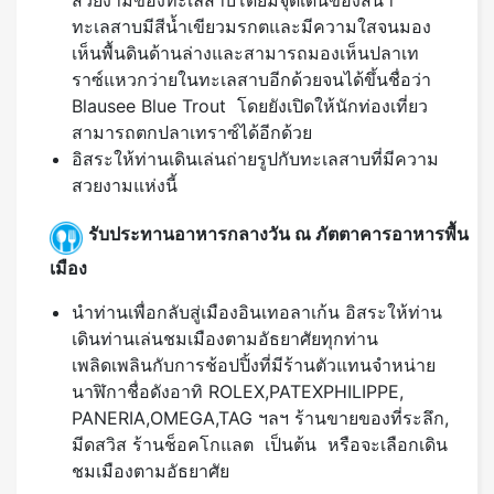
สวยงามของทะเลสาบโดยมีจุดเด่นของสีน้ำ
ทะเลสาบมีสีน้ำเขียวมรกตและมีความใสจนมอง
เห็นพื้นดินด้านล่างและสามารถมองเห็นปลาเท
ราซ์แหวกว่ายในทะเลสาบอีกด้วยจนได้ขึ้นชื่อว่า
Blausee Blue Trout โดยยังเปิดให้นักท่องเที่ยว
สามารถตกปลาเทราซ์ได้อีกด้วย
อิสระให้ท่านเดินเล่นถ่ายรูปกับทะเลสาบที่มีความ
สวยงามแห่งนี้
รับประทานอาหารกลางวัน ณ ภัตตาคารอาหารพื้น
เมือง
นำท่านเพื่อกลับสู่เมืองอินเทอลาเก้น อิสระให้ท่าน
เดินท่านเล่นชมเมืองตามอัธยาศัยทุกท่าน
เพลิดเพลินกับการช้อปปิ้งที่มีร้านตัวแทนจำหน่าย
นาฬิกาชื่อดังอาทิ ROLEX,PATEXPHILIPPE,
PANERIA,OMEGA,TAG ฯลฯ ร้านขายของที่ระลึก,
มีดสวิส ร้านช็อคโกแลต เป็นต้น หรือจะเลือกเดิน
ชมเมืองตามอัธยาศัย