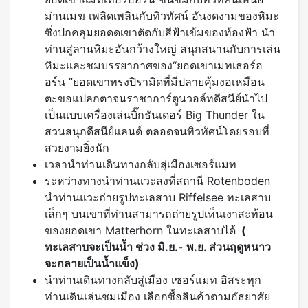
ม่านเมฆ เพลิดเพลินกับทิวทัศน์ อันงดงามของหิมะ
ซึ่งปกคลุมยอดดเขาตัดกับสีฟ้าเข้มของท้องฟ้า นํา
ท่านสู่ลานหิมะอันกว้างใหญ่ สนุกสนานกับการเล่น
หิมะและชมบรรยากาศของ“ยอดเขาเมทเธอร์ฮ
อร์น ”ยอดเขาทรงปิรามิดที่มีปลายคุ้มงอเหมือน
ตะขอแปลกตาจนราชาการ์ตูนวอล์ทดีสนีย์นําไป
เป็นแบบเครื่องเล่นบิ๊กธันเดอร์ Big Thunder ใน
สวนสนุกดีสนีย์แลนด์ ตลอดจนทิวทัศน์โดยรอบที่
สวยงามยิ่งนัก
เวลานำท่านเดินทางกลับสุ่เมืองเซอร์แมท
ระหว่างทางนำท่านแวะลงที่สถานี Rotenboden
นำท่านแวะถ่ายรูปทะเลสาบ Riffelsee ทะเลสาบ
เล็กๆ บนเขาที่ท่านสามารถถ่ายรูปเห็นเงาสะท้อน
ของยอดเขา Matterhorn ในทะเลสาบได้
(
ทะเลสาบจะเป็นน้ำ ช่วง มิ.ย.- พ.ย. ส่วนฤดูหนาว
จะกลายเป็นน้ำแข็ง)
นำท่านเดินทางกลับสู่เมือง เซอร์แมท อิสระทุก
ท่านเดินเล่นชมเมือง เลือกซื้อสินค้าตามอัธยาศัย