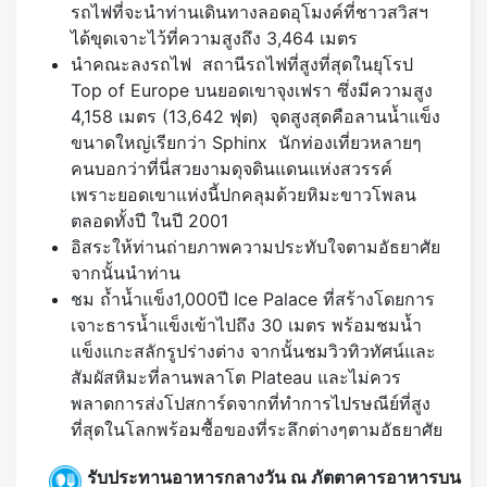
รถไฟที่จะนำท่านเดินทางลอดอุโมงค์ที่ชาวสวิสฯ
ได้ขุดเจาะไว้ที่ความสูงถึง 3,464 เมตร
นำคณะลงรถไฟ สถานีรถไฟที่สูงที่สุดในยุโรป
Top of Europe บนยอดเขาจุงเฟรา ซึ่งมีความสูง
4,158 เมตร (13,642 ฟุต) จุดสูงสุดคือลานน้ำแข็ง
ขนาดใหญ่เรียกว่า Sphinx นักท่องเที่ยวหลายๆ
คนบอกว่าที่นี่สวยงามดุจดินแดนแห่งสวรรค์
เพราะยอดเขาแห่งนี้ปกคลุมด้วยหิมะขาวโพลน
ตลอดทั้งปี ในปี 2001
อิสระให้ท่านถ่ายภาพความประทับใจตามอัธยาศัย
จากนั้นนำท่าน
ชม ถํ้านํ้าแข็ง1,000ปี Ice Palace ที่สร้างโดยการ
เจาะธารน้ำแข็งเข้าไปถึง 30 เมตร พร้อมชมน้ำ
แข็งแกะสลักรูปร่างต่าง จากนั้นชมวิวทิวทัศน์และ
สัมผัสหิมะที่ลานพลาโต Plateau และไม่ควร
พลาดการส่งโปสการ์ดจากที่ทำการไปรษณีย์ที่สูง
ที่สุดในโลกพร้อมซื้อของที่ระลึกต่างๆตามอัธยาศัย
รับประทานอาหารกลางวัน ณ ภัตตาคารอาหารบน