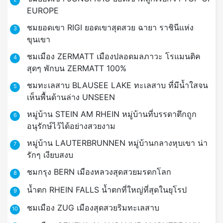
EUROPE
ชมยอดเขา RIGI ยอดเขาสุดสวย ฉายา ราชินีแห่ง
3
ขุนเขา
ชมเมือง ZERMATT เมืองปลอดมลภาวะ โรแมนติค
4
สุดๆ พักบน ZERMATT 100%
ชมทะเลสาบ BLAUSEE LAKE ทะเลสาบ ที่มีน้ำใสจน
5
เห็นพื้นด้านล่าง UNSEEN
หมู่บ้าน STEIN AM RHEIN หมู่บ้านที่บรรดาตึกถูก
6
อนุรักษ์ไว้ได้อย่างสวยงาม
หมู่บ้าน LAUTERBRUNNEN หมู่บ้านกลางหุบเขา น่า
7
รักๆ เงียบสงบ
ชมกรุง BERN เมืองหลวงสุดสวยมรดกโลก
8
น้ำตก RHEIN FALLS น้ำตกที่ใหญ่ที่สุดในยุโรป
9
ชมเมือง ZUG เมืองสุดสวยริมทะเลสาบ
10