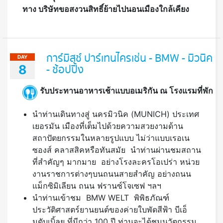
ทาง บริษัทขอสงวนสิทธิ์ย้ายไปนอนเมืองใกล้เคียง
การ์มิสช์ ปาร์เทนไครเช่น - BMW - มิวนิค
DAY
8
- ช้อปปิ้ง
รับประทานอาหารเช้าแบบอเมริกัน ณ โรงแรมที่พัก
นำท่านเดินทางสู่ นครมิวนิค (MUNICH) ประเทศ
เยอรมัน เมืองที่เต็มไปด้วยความสวยงามด้าน
สถาปัตยกรรมในหลายรูปแบบ ไม่ว่าแบบเรอเน
ซองส์ คลาสสิคหรือทันสมัย นำท่านผ่านชมสถาน
ที่สำคัญๆ มากมาย อย่างโรงละครโอเปร่า หน่วย
งานราชการต่างๆบนถนนสายสำคัญ อย่างถนน
แม็กซิมิเลียน ถนน ฟรานซ์โจเซฟ ฯลฯ
นำท่านเข้าชม BMW WELT พิพิธภัณฑ์
ประวัติศาสตร์ยานยนต์ของค่ายใบพัดสีฟ้า บีเอ็
มดับเบิ้ลยู ที่มีกว่า 100 ปี ท่านจะได้ชมนวัตกรรม