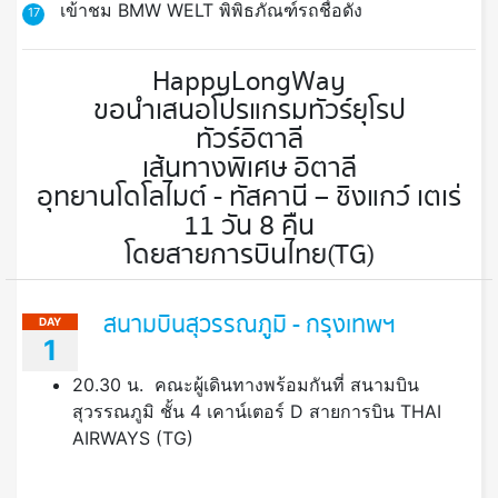
เข้าชม BMW WELT พิพิธภัณฑ์รถชื่อดัง
17
HappyLongWay
ขอนำเสนอโปรแกรมทัวร์ยุโรป
ทัวร์อิตาลี
เส้นทางพิเศษ อิตาลี
อุทยานโดโลไมต์ - ทัสคานี – ชิงแกว์ เตเร่
11 วัน 8 คืน
โดยสายการบินไทย(TG)
สนามบินสุวรรณภูมิ - กรุงเทพฯ
DAY
1
20.30 น. คณะผู้เดินทางพร้อมกันที่ สนามบิน
สุวรรณภูมิ ชั้น 4 เคาน์เตอร์ D สายการบิน THAI
AIRWAYS (TG)