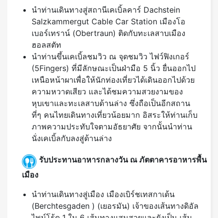
นำท่านเดินทางสู่สถานีเคเบิ้ลคาร์ Dachstein
Salzkammergut Cable Car Station เมืองโอ
เบอร์เทราน์ (Obertraun) ติดกับทะเลสาบเมือง
ฮอลสตัท
นำท่านขึ้นเคเบิ้ลชมวิว ณ จุดชมวิว ไฟว์ฟิงเกอร์
(5Fingers) ที่มีลักษณะเป็นฝ่ามือ 5 นิ้ว ยื่นออกไป
เหนือหน้าผาเพื่อให้นักท่องเที่ยวได้เดินออกไปด้วย
ความหวาดเสียว และได้ชมความสวยงามของ
หุบเขาและทะเลสาบด้านล่าง ซึ่งถือเป็นอีกสถาน
ที่ๆ คนไทยเดินทางเที่ยวน้อยมาก อิสระให้ท่านเก็บ
ภาพความประทับใจตามอัธยาศัย จากนั้นนำท่าน
นั่งเคเบิ้ลกับลงสู่ด้านล่าง
รับประทานอาหารกลางวัน ณ ภัตตาคารอาหารพื้น
เมือง
นำท่านเดินทางสู่เมือง เมืองเบิร์ชเทสกาเด้น
(Berchtesgaden ) (เยอรมัน) เจ้าของเส้นทางดิอัล
ไพน์โร้ด 1 ใน 6 เส้นทางแสนสวยและยังเป็น เส้น