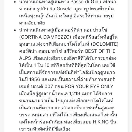
นำท่านเดินทางสู่เส้นทาง Passo di Giau เพื่อนำ
ท่านถ่ายรูปกับ Ra Gusela ภูเขารูปทรงพีระมิด
เหนือทุ่งหญ้าอันกว้างใหญ่ อิสระให้ท่านถ่ายรูป
ตามอัธยาศัย
นำท่านเดินทางสู่เมือง คอร์ติน่า ดอมปาสโซ่
(CORTINA D’AMPEZZO) เมืองสกีรีสอร์ทที่อยู่ใน
อุทยานแห่งชาติเทือกเขาโดโลไมท์ (DOLOMITE)
คอร์ติน่า ดอมปาสโซ่ สกีรีสอร์ท BEST OF THE
ALPS เพียงแห่งเดียวของอิตาลีที่ได้รับการยกย่อง
ให้เป็น 1 ใน 10 สกีรีสอร์ทที่ดีที่สุดในโลก เคยใช้
เป็นสถานที่จัดการแข่งขันกีฬาโอลิมปิกฤดูหนาว
ในปี 1956 และเคยเป็นสถานที่ถ่ายทำภาพยนตร์
เจมส์ บอนด์ 007 ตอน FOR YOUR EYE ONLY
เมืองนี้อยู่สูงจากน้ำทะเล 1,219 เมตร ได้รับการ
ขนานนามว่าเป็น ไข่มุกแห่งเทือกเขาโดโลไมท์
เป็นสถานที่ตากอากาศตลอดปีของชนชั้นสูงและ
บรรดาหนุ่มสาว ที่ไม่ได้มาเพียงเพื่อเล่นสกีเท่านั้น
แต่ในหน้าร้อนมักนิยมท่องเที่ยวแบบ HIKING ปีน
เขาชมทิวทัศน์ที่มีชื่อเสียง