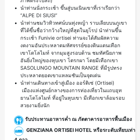
ภาพตรงโบสถ์)
นำท่านนั่งกระเช้า ขึ้นสู่บนเนินเขาที่เราเรียกว่า
“ALPE DI SIUSI”
นำท่านชมวิวทิวทศน์บนทุ่งหญ้า ราบเลียบบนภูเขา
ที่ได้ขึ้นชื่อว่ากว้างใหญ่ที่สุดในยุโรป นำท่านขึ้น
กระเช้า Funivie ortisei ท่านจะได้สัมผัสความ
งดงามอันประหลาดมหัศจรรย์ของดินแดนเทือก
เขาโดโลไมท์ จากมุมสูงรอบด้าน ชมทัศนียภาพ
อันยิ่งใหญ่ของหุบเขา โตรกผา โดยมีเทือกเขา
SASOLUNGO MOUNTAIN RANGE ที่มีรูปทรง
ประหลาดยอดเขาแหลมชันเป็นจุดเด่น
นำท่านเดินทางเข้าสู่เมือง ออร์ติเซ่ (Ortisei)
เมืองแห่งศูนย์กลางของการท่องเที่ยวในแถบอุท
ยานโดโลไมท์ ที่อยู่ในหุบเขา มีเทือกเขาล้อมรอบ
สวยงามยิ่งนัก
รับประทานอาหารค่ำ ณ ภัตตาคารอาหารพื้นเมือง
GENZIANA ORTISEI HOTEL หรือรrะดับเทียบเท่า
4 ดาว