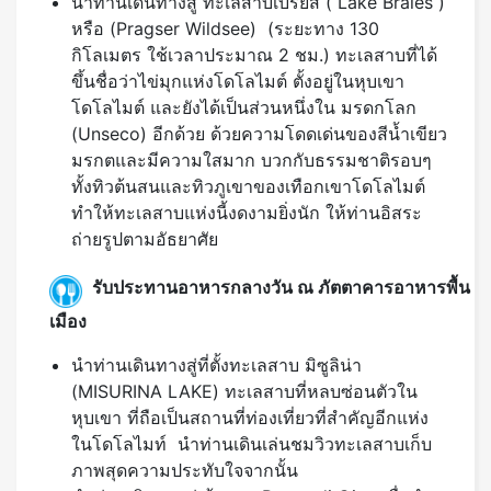
นำท่านเดินทางสู่ ทะเลสาบเบรียส ( Lake Braies )
หรือ (Pragser Wildsee) (ระยะทาง 130
กิโลเมตร ใช้เวลาประมาณ 2 ชม.) ทะเลสาบที่ได้
ขึ้นชื่อว่าไข่มุกแห่งโดโลไมต์ ตั้งอยู่ในหุบเขา
โดโลไมต์ และยังได้เป็นส่วนหนึ่งใน มรดกโลก
(Unseco) อีกด้วย ด้วยความโดดเด่นของสีน้ำเขียว
มรกตและมีความใสมาก บวกกับธรรมชาติรอบๆ
ทั้งทิวต้นสนและทิวภูเขาของเทือกเขาโดโลไมต์
ทำให้ทะเลสาบแห่งนี้งดงามยิ่งนัก ให้ท่านอิสระ
ถ่ายรูปตามอัธยาศัย
รับประทานอาหารกลางวัน ณ ภัตตาคารอาหารพื้น
เมือง
นำท่านเดินทางสู่ที่ตั้งทะเลสาบ มิซูลิน่า
(MISURINA LAKE) ทะเลสาบที่หลบซ่อนตัวใน
หุบเขา ที่ถือเป็นสถานที่ท่องเที่ยวที่สำคัญอีกแห่ง
ในโดโลไมท์ นำท่านเดินเล่นชมวิวทะเลสาบเก็บ
ภาพสุดความประทับใจจากนั้น