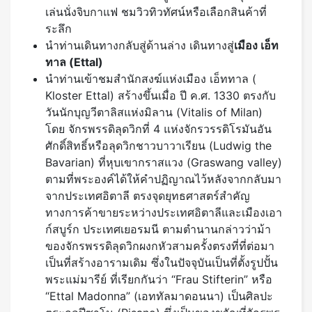
เล่นนั่งจิบกาแฟ ชมวิวทิวทัศน์หรือเลือกสินค้าที่
ระลึก
นำท่านเดินทางกลับสู่ด้านล่าง เดินทางสู่
เมือง เอ็ท
ทาล
(Ettal)
นำท่านเข้าชมสำนักสงฆ์แห่งเมือง เอ็ททาล (
Kloster Ettal) สร้างขึ้นเมื่อ ปี ค.ศ. 1330 ตรงกับ
วันนักบุญวีตาลิสแห่งมิลาน (Vitalis of Milan)
โดย จักรพรรดิลุดวิกที่ 4 แห่งจักรวรรดิโรมันอัน
ศักดิ์สิทธิ์หรือลุดวิกชาวบาวาเรียน (Ludwig the
Bavarian) ที่หุบเขากราสแวง (Graswang valley)
ตามที่พระองค์ได้ให้คำปฏิญาณไว้หลังจากกลับมา
จากประเทศอิตาลี ตรงจุดยุทธศาสตร์สำคัญ
ทางการค้าขายระหว่างประเทศอิตาลีและเมืองเอา
ก์สบูร์ก ประเทศเยอรมนี ตามตำนานกล่าวว่าม้า
ของจักรพรรดิลุดวิกผงกหัวสามครั้งตรงที่ที่ต่อมา
เป็นที่สร้างอารามเดิม ซึ่งในปัจจุบันเป็นที่ตั้งรูปปั้น
พระแม่มารีย์ ที่เรียกกันว่า “Frau Stifterin” หรือ
“Ettal Madonna” (เอททัลมาดอนนา) เป็นศิลปะ