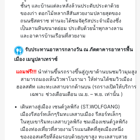
ชั้นๆ และบ้านแต่ละหลังล้วนประดับประดาด้วย
ของเก่า ดอกไม้หลากสีสันสวยงามปลายสุดของ
ถนนซีสตราซ ท่านจะได้ชมจัตุรัสประจำเมืองซึ่ง
เป็นลานหินขนาดย่อม ประดับด้วยน้ำพุกลางลาน
และอาคารบ้านเรือนที่สวยงาม
รับประทานอาหารกลางวัน ณ ภัตตาคารอาหารพื้น
เมือง เมนูปลาเทราซ์
แถมฟรี!!!
นำท่านขึ้นรถรางขึ้นสู่ภูเขาด้านบนชมวิวมุมสูง
สามารถมองเห็นวิวพาโนรามา ให้ท่านได้ชมวิวเมือง
ฮอลสตัท และทะเลสาบจากด้านบน (รถรางเปิดให้บริการ
เฉพาะ ช่วงเดือนเดือน เม.ย. – พ.ย. เท่านั้น )
เดินทางสู่เมือง เซนต์วูลฟ์กัง (ST.WOLFGANG)
เมืองรีสอร์ทเล็กๆริมทะเลสาบเมือง รีสอร์ทเล็กๆ
ในหุบเขาริมทะเลสาบวูลฟ์กัง ชมเมืองเซนต์วูลฟ์กัง
เมืองท่องเที่ยวที่สวยงามโรแมนติคที่สุดเมืองหนึ่ง
ของออสเตรียที่ล้อมรอบด้วยภูเขาสูง ทะเลสาบสวย