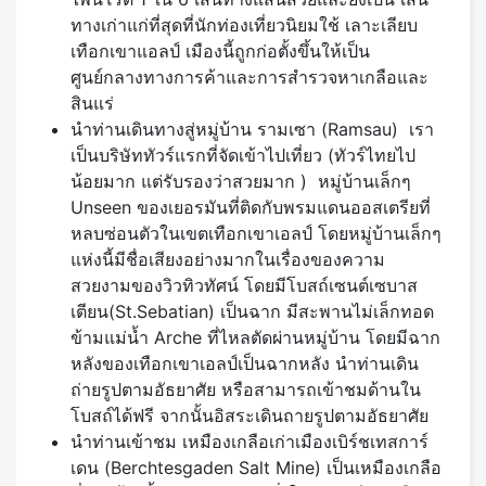
ทางเก่าแก่ที่สุดที่นักท่องเที่ยวนิยมใช้ เลาะเลียบ
เทือกเขาแอลป์ เมืองนี้ถูกก่อตั้งขึ้นให้เป็น
ศูนย์กลางทางการค้าและการสำรวจหาเกลือและ
สินแร่
นำท่านเดินทางสู่หมู่บ้าน รามเซา (Ramsau) เรา
เป็นบริษัททัวร์แรกที่จัดเข้าไปเที่ยว (ทัวร์ไทยไป
น้อยมาก แต่รับรองว่าสวยมาก ) หมู่บ้านเล็กๆ
Unseen ของเยอรมันที่ติดกับพรมแดนออสเตรียที่
หลบซ่อนตัวในเขตเทือกเขาเอลป์ โดยหมู่บ้านเล็กๆ
แห่งนี้มีชื่อเสียงอย่างมากในเรื่องของความ
สวยงามของวิวทิวทัศน์ โดยมีโบสถ์เซนต์เซบาส
เตียน(St.Sebatian) เป็นฉาก มีสะพานไม่เล็กทอด
ข้ามแม่น้ำ Arche ที่ไหลตัดผ่านหมู่บ้าน โดยมีฉาก
หลังของเทือกเขาเอลป์เป็นฉากหลัง นำท่านเดิน
ถ่ายรูปตามอัธยาศัย หรือสามารถเข้าชมด้านใน
โบสถ์ได้ฟรี จากนั้นอิสระเดินถายรูปตามอัธยาศัย
นำท่านเข้าชม เหมืองเกลือเก่าเมืองเบิร์ชเทสการ์
เดน (Berchtesgaden Salt Mine) เป็นเหมืองเกลือ