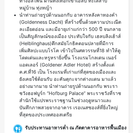
ทางอัลไพน์ ผ่านทั้งเทือกเขาเอลป์ ทะเลสาบ
หมู่บ้าน ทุ่งหญ้า
นําท่านถ่ายรูปด้านนอกกับ อาคารหลังคาทองคํา
(Goldenness Dachl) ที่สร้างขึ้นด้วยความประณีต
ละเอียดอ่อน และมีอายุเก่าแก่กว่า 500 ปี จนกลาย
เป็นสัญลักษณ์ของเมือง ประทับใจกับ เฮลบลิงเฮ้าส์
(Helblinghaus)ตึกสมัยโกธิคตอนปลายที่มีการ
เพิ่มศิลปะแบบโรโค เข้าไปในศตวรรษที่18 ทําให้ดู
โดดเด่นและหรูหรายิ่งขึ้น โรงแรมโกลเดน เนอร์
แอดเลอร์ (Goldener Adler Hotel) สร้างตั้งแต่
ค.ศ.ที่16 เป็น โรงแรมที่เก่าแก่ที่สุดของเมืองและ
ยังเคยใช้ต้อนรับ อะคันตุกะจากต่างแดน มาแล้ว
อย่างมากมาย นำท่านถ่ายรูปด้านนอกกับ พระรา
ชวังฮอฟบูร์ก “Hofburg Palace” พระราชวังที่ราช
สำนักใช้แปรพระราชฐานในช่วงฤดูหนาวและ
บันทึกภาพสวยจากอาคาร เรอเนสซองส์ที่ยิ่งใหญ่
ที่สุดของประเทศออสเตรีย
รับประทานอาหารค่ำ ณ ภัตตาคารอาหารพื้นเมือง