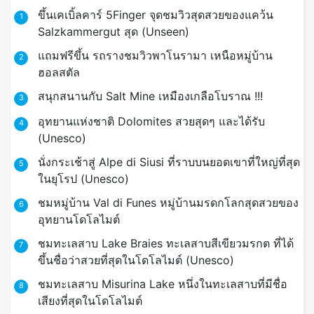
ขึ้นเคเบิ้ลคาร์ 5Finger จุดชมวิวสุดสวยของแคว้น
1
Salzkammergut สุด (Unseen)
แถมฟรีขึ้น รถรางชมวิวพาโนรามา เหนือหมู่บ้าน
2
ฮอลสตัล
สนุกสนานกับ Salt Mine เหมืองเกลือโบราณ !!!
3
อุทยานแห่งชาติ Dolomites สวยสุดๆ และได้รับ
4
(Unesco)
นั่งกระเช้าสู่ Alpe di Siusi ที่ราบบนยอดเขาที่ใหญ่ที่สุด
5
ในยุโรป (Unesco)
ชมหมู่บ้าน Val di Funes หมู่บ้านมรดกโลกสุดสวยของ
6
อุทยานโดโลไมต์
ชมทะเลสาบ Lake Braies ทะเลสาบสีเขียวมรกต ที่ได้
7
ขึ้นชื่อว่าสวยที่สุดในโดโลไมต์ (Unesco)
ชมทะเลสาบ Misurina Lake หนึ่งในทะเลสาบที่มีชื่อ
8
เสียงที่สุดในโดโลไมต์