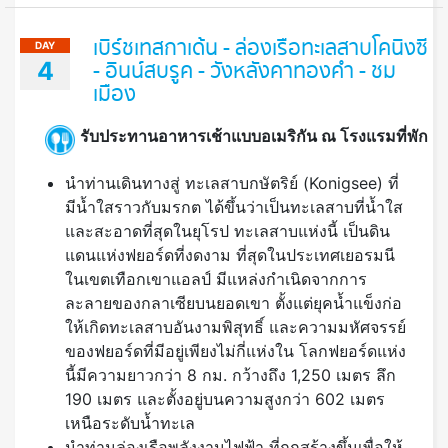
เบิร์ชเทสกาเด้น - ล่องเรือทะเลสาบโคนิงซี
DAY
4
- อินน์สบรูค - วังหลังคาทองคำ - ชม
เมือง
รับประทานอาหารเช้าแบบอเมริกัน ณ โรงแรมที่พัก
นำท่านเดินทางสู่ ทะเลสาบกษัตริย์ (Konigsee) ที่
มีน้ำใสราวกับมรกต ได้ขึ้นว่าเป็นทะเลสาบที่น้ำใส
และสะอาดที่สุดในยุโรป ทะเลสาบแห่งนี้ เป็นดิน
แดนแห่งฟยอร์ดที่งดงาม ที่สุดในประเทศเยอรมนี
ในเขตเทือกเขาแอลป์ มีแหล่งกำเนิดจากการ
ละลายของกลาเซียบนยอดเขา ตั้งแต่ยุคน้ำแข็งก่อ
ให้เกิดทะเลสาบอันงามพิสุทธิ์ และความมหัศจรรย์
ของฟยอร์ดที่มีอยู่เพียงไม่กี่แห่งใน โลกฟยอร์ดแห่ง
นี้มีความยาวกว่า 8 กม. กว้างถึง 1,250 เมตร ลึก
190 เมตร และตั้งอยู่บนความสูงกว่า 602 เมตร
เหนือระดับน้ำทะเล
นำท่านล่องเรือพลังงานไฟฟ้า ที่ถูกสร้างขึ้นเพื่อให้