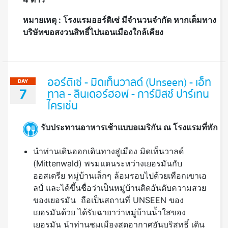
หมายเหตุ : โรงแรมออร์ติเซ่ มีจำนวนจำกัด หากเต็มทาง
บริษัทขอสงวนสิทธิ์ไปนอนเมืองใกล้เคียง
ออร์ติเซ่ - มิดเท็นวาลด์ (Unseen) - เอ็ท
DAY
7
ทาล - ลินเดอร์ฮอฟ - การ์มิสช์ ปาร์เทน
ไครเช่น
รับประทานอาหารเช้าแบบอเมริกัน ณ โรงแรมที่พัก
นำท่านเดินออกเดินทางสู่เมือง มิดเท็นวาลด์
(Mittenwald) พรมแดนระหว่างเยอรมันกับ
ออสเตรีย หมู่บ้านเล็กๆ ล้อมรอบไปด้วยเทือกเขาเอ
ลป์ และได้ขึ้นชื่อว่าเป็นหมู่บ้านติดอันดับความสวย
ของเยอรมัน ถือเป็นสถานที่ UNSEEN ของ
เยอรมันด้วย ได้รับฉายาว่าหมู่บ้านน้ำใสของ
เยอรมัน นำท่านชมเมืองสูดอากาศอันบริสุทธิ์ เดิน