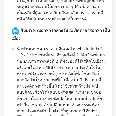
ตระกูลปีซาโน (Pisano) ซึ่งเป็นของขวัญที่จักรพร
รดิลุดวิกทรงมอบให้แก่อาราม รูปปั้นนี้กลายมา
เป็นเรลิกที่ผู้แสวงบุญนิยมกันมาสักการะ อารามนี้
อุทิศให้แก่แม่พระรับเกียรติยกขึ้นสวรรค์
รับประทานอาหารกลางวัน ณ ภัตตาคารอาหารพื้น
เมือง
นำท่านเข้าชม ปราสาทลินเดอร์ฮอฟ (Linderhof)
1 ใน 3 ปราสาทที่พระเจ้าลุควิคที่ 2 ได้สร้างขึ้นมา
นับเป็นปราสาทหลังที่ 2 ที่พระองค์ได้เสด็จไปเยือน
ฝรั่งเศสในปี ค.ศ.1867 เพราะความประทับใจใน
พระราชวังแวร์ซายน์ จุดประสงค์เพื่อใช้ล่าสัตว์
และถือว่าเป็นปราสาทที่เล็กที่สุดใน 3 ปราสาทที่
พระองค์ทรงสร้างขึ้น โดยใช้เวลาสร้างถึง 4 ปี
แบบศิลปะร็อกโคโคแบบฝรั่งเศส นำท่านเข้าชม
ห้องภายในปราสาท ซึ่งเปิดให้ท่านชมเพียง 9 ห้อง
เท่านั้น เช่น บัลลังก์เปลือกหอย,ห้องบรรทมห้อง
เสวย,ห้องแต่งตัว เป็นต้น ซึ่งถูกตกแต่งได้อย่าง