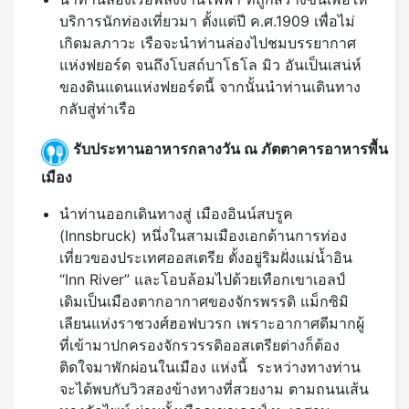
บริการนักท่องเที่ยวมา ตั้งแต่ปี ค.ศ.1909 เพื่อไม่
เกิดมลภาวะ เรือจะนำท่านล่องไปชมบรรยากาศ
แห่งฟยอร์ด จนถึงโบสถ์บาโธโล มิว อันเป็นเสน่ห์
ของดินแดนแห่งฟยอร์ดนี้ จากนั้นนำท่านเดินทาง
กลับสู่ท่าเรือ
รับประทานอาหารกลางวัน ณ ภัตตาคารอาหารพื้น
เมือง
นําท่านออกเดินทางสู่ เมืองอินน์สบรูค
(Innsbruck) หนึ่งในสามเมืองเอกด้านการท่อง
เที่ยวของประเทศออสเตรีย ตั้งอยู่ริมฝั่งแม่น้ำอิน
“Inn River” และโอบล้อมไปด้วยเทือกเขาเอลป์
เดิมเป็นเมืองตากอากาศของจักรพรรดิ แม็กซิมิ
เลียนแห่งราชวงศ์ฮอฟบวรก เพราะอากาศดีมากผู้
ที่เข้ามาปกครองจักรวรรดิออสเตรียต่างก็ต้อง
ติดใจมาพักผ่อนในเมือง แห่งนี้ ระหว่างทางท่าน
จะได้พบกับวิวสองข้างทางที่สวยงาม ตามถนนเส้น