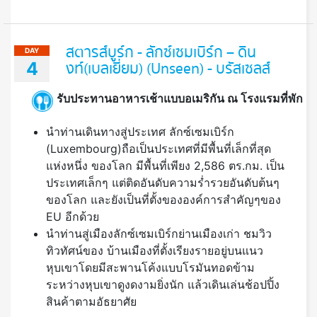
สตารส์บูร์ก - ลักซ์เซมเบิร์ก – ดิน
DAY
4
งท์(เบลเยี่ยม) (Unseen) - บรัสเซลส์
รับประทานอาหารเช้าแบบอเมริกัน ณ โรงแรมที่พัก
นำท่านเดินทางสู่ประเทศ ลักซ์เซมเบิร์ก
(Luxembourg)ถือเป็นประเทศที่มีพื้นที่เล็กที่สุด
แห่งหนึ่ง ของโลก มีพื้นที่เพียง 2,586 ตร.กม. เป็น
ประเทศเล็กๆ แต่ติดอันดับความร่ำรวยอันดับต้นๆ
ของโลก และยังเป็นที่ตั้งขององค์การสำคัญๆของ
EU อีกด้วย
นำท่านสู่เมืองลักซ์เซมเบิร์กย่านเมืองเก่า ชมวิว
ทิวทัศน์ของ บ้านเมืองที่ตั้งเรียงรายอยู่บนแนว
หุบเขาโดยมีสะพานโค้งแบบโรมันทอดข้าม
ระหว่างหุบเขาดูงดงามยิ่งนัก แล้วเดินเล่นช้อปปิ้ง
สินค้าตามอัธยาศัย