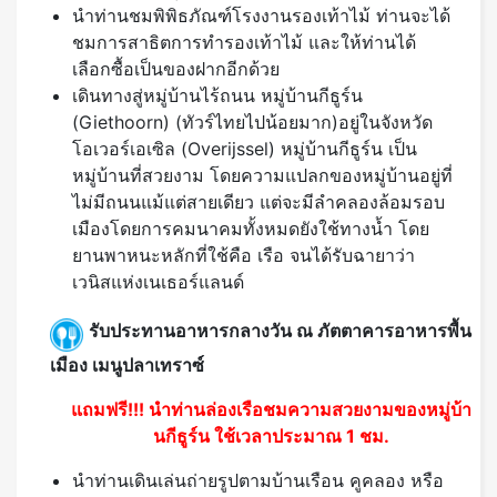
นำท่านชมพิพิธภัณฑ์โรงงานรองเท้าไม้ ท่านจะได้
ชมการสาธิตการทำรองเท้าไม้ และให้ท่านได้
เลือกซื้อเป็นของฝากอีกด้วย
เดินทางสู่หมู่บ้านไร้ถนน หมู่บ้านกีธูร์น
(Giethoorn) (ทัวร์ไทยไปน้อยมาก)อยู่ในจังหวัด
โอเวอร์เอเซิล (Overijssel) หมู่บ้านกีธูร์น เป็น
หมู่บ้านที่สวยงาม โดยความแปลกของหมู่บ้านอยู่ที่
ไม่มีถนนแม้แต่สายเดียว แต่จะมีลำคลองล้อมรอบ
เมืองโดยการคมนาคมทั้งหมดยังใช้ทางน้ำ โดย
ยานพาหนะหลักที่ใช้คือ เรือ จนได้รับฉายาว่า
เวนิสแห่งเนเธอร์แลนด์
รับประทานอาหารกลางวัน ณ ภัตตาคารอาหารพื้น
เมือง เมนูปลาเทราซ์
แถมฟรี!!! นำท่านล่องเรือชมความสวยงามของหมู่บ้า
นกีธูร์น ใช้เวลาประมาณ 1 ชม.
นำท่านเดินเล่นถ่ายรูปตามบ้านเรือน คูคลอง หรือ