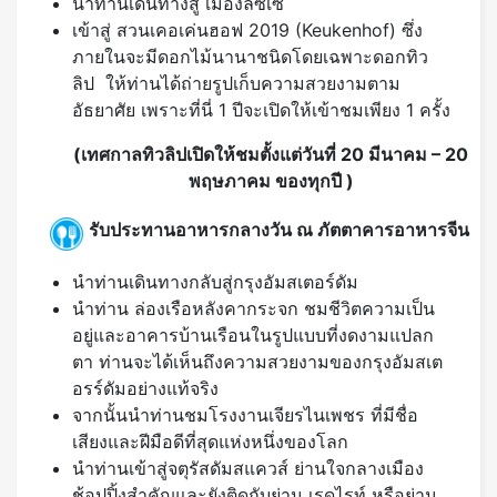
นำท่านเดินทางสู่ เมืองลิซเซ่
เข้าสู่ สวนเคอเค่นฮอฟ 2019 (Keukenhof) ซึ่ง
ภายในจะมีดอกไม้นานาชนิดโดยเฉพาะดอกทิว
ลิป ให้ท่านได้ถ่ายรูปเก็บความสวยงามตาม
อัธยาศัย เพราะที่นี่ 1 ปีจะเปิดให้เข้าชมเพียง 1 ครั้ง
(เทศกาลทิวลิปเปิดให้ชมตั้งแต่วันที่ 20 มีนาคม – 20
พฤษภาคม ของทุกปี )
รับประทานอาหารกลางวัน ณ ภัตตาคารอาหารจีน
นำท่านเดินทางกลับสู่กรุงอัมสเตอร์ดัม
นำท่าน
ล่องเรือหลังคากระจก
ชมชีวิตความเป็น
อยู่และอาคารบ้านเรือนในรูปแบบที่งดงามแปลก
ตา ท่านจะได้เห็นถึงความสวยงามของกรุงอัมสเต
อรร์ดัมอย่างแท้จริง
จากนั้นนำท่านชมโรงงานเจียรไนเพชร ที่มีชื่อ
เสียงและฝีมือดีที่สุดแห่งหนึ่งของโลก
นำท่านเข้าสู่
จตุรัสดัมสแควส์
ย่านใจกลางเมือง
ช้อปปิ้งสำคัญและยังติดกับย่าน เรดไรท์ หรือย่าน