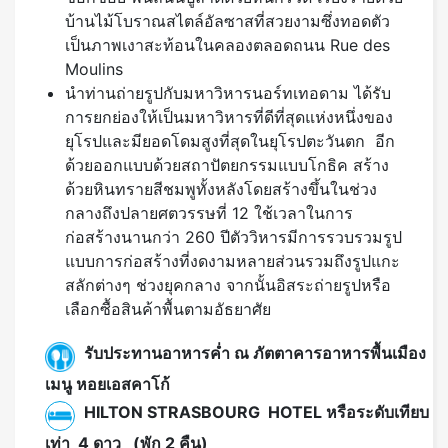
บ้านไม้โบราณสไตล์อัลซาสที่สวยงามซึ่งทอดตัว
เป็นภาพเงาสะท้อนในคลองตลอดถนน Rue des
Moulins
นำท่านถ่ายรูปกับมหาวิหารนอร์ทเทอดาม ได้รับ
การยกย่องให้เป็นมหาวิหารที่ดีที่สุดแห่งหนึ่งของ
ยุโรปและมียอดโดมสูงที่สุดในยุโรปตะวันตก อีก
ด้วยออกแบบด้วยสถาปัตยกรรมแบบโกธิค สร้าง
ด้วยหินทรายสีชมพูทั้งหลังโดยสร้างขึ้นในช่วง
กลางถึงปลายศตวรรษที่ 12 ใช้เวลาในการ
ก่อสร้างนานกว่า 260 ปีตัววิหารมีการรวบรวมรูป
แบบการก่อสร้างที่งดงามหลายส่วนรวมถึงรูปแกะ
สลักต่างๆ ช่วงยุคกลาง จากนั้นอิสระถ่ายรูปหรือ
เลือกซื้อสินค้าพื้นตามอัธยาศัย
รับประทานอาหารค่ำ ณ ภัตตาคารอาหารพื้นเมือง
เมนู หอยเอสคาโก้
HILTON STRASBOURG HOTEL หรือระดับเทียบ
เท่า 4 ดาว (พัก 2 คืน)