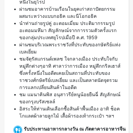
หนึ่งในยุโรป
ผ่านชมอาคารบ้านเรือนในยุคเก่าสถาปัตยกรรม
ผสมระหว่างแบบกอธิค และนีโอกอธิค
นำท่านถ่ายรูปคู่ อะตอมเมี่ยม ประติมากรรมรูป
อะตอมมหึมา สัญลักษณ์จากการรวมตัวครั้งแรก
ของกลุ่มประเทศยุโรปเมื่อปี ค.ศ. 1959
ผ่านชมบริเวณพระราชวังที่ประทับของกษัตริย์แห่ง
เบลเยี่ยม
ชมจัตุรัสแกรนด์เพลซ ใจกลางเมือง ประทับใจกับ
หมู่ตึกต่างๆอาทิ ศาลาว่าการเมือง หมู่ตึกกริลเฮาส์
ซึ่งครั้งหนึ่งในอดีตเคยเป็นสถานที่ประทับของ
ราชวงศ์กษัตริย์เบลเยี่ยม และเป็นตลาดนัดจุดรวม
การแลกเปลี่ยนสินค้าในอดีต
ชม แมนาคินพิส อนุสาวรีย์หนูน้อยยืนฉี่ สัญลักษณ์
ของกรุงบรัสเซลล์
อิสระให้ท่านเดินเลือกซื้อสินค้าพื้นเมือง อาทิ ช็อค
โกแลตผ้าลายลูกไม้ เสื้อผ้ารองเท้ากระเป๋า ฯลฯ
รับประทานอาหารกลางวัน ณ ภัตตาคารอาหารจีน