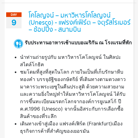
โคโลญจน์ – มหาวิหารโคโลญจน์
DAY
9
(Unesco) - แฟรงค์เฟิร์ต – จตุรัสโรเมอร์
– ช้อปปิ้ง - สนามบิน
รับประทานอาหารเช้าแบบอเมริกัน ณ โรงแรมที่พัก
นำท่านถ่ายรูปกับ มหาวิหารโคโลญจน์ ในศิลปะ
สไตล์โกธิค
ชมโดมที่สูงที่สุดในโลก ภายในเป็นที่เก็บรักษาหีบ
ทองคำ บรรจุอัฐิของกษัตริย์ ที่เดินทางตามดวงดาว
มาคารวะพระเยซูในคืนประสูติ ด้วยความสวยงาม
และความยิ่งใหญ่ทำให้มหาวิหารโคโลญจน์ ได้รับ
การขึ้นทะเบียนมรดกโลกจากองค์การยูเนสโก้ ปี
ค.ศ.1996 (Unesco) จากนั้นอิสระกับการเลือกซื้อ
สินค้าของที่ระลึก
เดินทางเข้าสู่เมือง แฟรงค์เฟิร์ต (Frankfurt)เมือง
ธุรกิจการค้าที่สำคัญของเยอรมัน