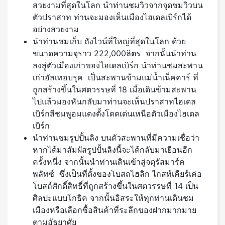
สวยงามที่สุดในโลก นำท่านชมวิวจากจุดชมวิวบน
ตัวปราสาท ท่านจะมองเห็นเมืองไฮเดลเบิร์กได้
อย่างสวยงาม
นำท่านชมเก็บ ถังไวน์ที่ใหญ่ที่สุดในโลก ด้วย
ขนาดความจุราว 222,000ลิตร จากนั้นนำท่าน
ลงสู่ตัวเมืองเก่าของไฮเดลเบิร์ก นำท่านชมสะพาน
เก่าอัลเทอบรุค เป็นสะพานข้ามแม่น้ำเน็คคาร์ ที่
ถูกสร้างขึ้นในศตวรรษที่ 18 เมื่อเดินข้ามสะพาน
ไปแล้วมองหันกลับมาท่านจะเห็นปราสาทไฮเดล
เบิร์กสีชมพูอมแดงตั้งโดดเด่นเหนือตัวเมืองไฮเดล
เบิร์ก
นำท่านชมรูปปั้นลิง บนตัวสะพานที่มีความเชื่อว่า
หากได้มาสัมผัสรูปปั้นลิงนี้จะได้กลับมาเยือนอีก
ครั้งหนึ่ง จากนั้นนำท่านเดินเข้าสู่จตุรัสมาร์ค
พลัทซ์ ซึ่งเป็นที่ตั้งของโบสถไฮลิก ไกสท์เคียร์เค่อ
โบสถ์ศักดิ์สิทธิ์ที่ถูกสร้างขึ้นในศตวรรษที่ 14 เป็น
ศิลปะแบบโกธิค จากนั้นอิสระให้ทุกท่านเดินชม
เมืองหรือเลือกซื้อสินค้าที่ระลึกของฝากมากมาย
ตามอัธยาศัย