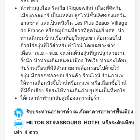
อัธยาศัย
นำท่านสู่เมือง ริคเวีย (Riquewihr) เมืองที่ติดกับ
เมืองกอลมาร์ เป็นแหล่งปลูกไวน์ชั้นเลิศของแคว้น
อาลซาส และเป็นหนึ่งใน Les Plus Beaux Village
de France หรือหมู่บ้านที่สวยที่สุดในฝรั่งเศส นำ
ท่านเดินชมบ้านเรือนที่อยู่ในหุบเขา ล้อมรอบไป
ด้วยไร่องุ่นที่ไว้สำหรับทำไวน์ โดยเฉพาะช่วง
เดือน เม.ย – พ.ย. จะเห็นต้นองุ่นที่ถูกปลูกสวยงาม
ยิ่งนัก นำท่านเดินเล่นชมเมือง ริคเวีย ท่านจะได้พบ
กับร้านเรือนที่มีสีสันสวยงามล้อมรอบไปด้วยไร่
องุ่น มีตรอกซอกซอยร้านค้า ร้านไวน์ ร้านกาแฟ
ให้ท่านเลือกนั่งจิ๊บไวน์หรือกาแฟ หรือเลือกซื้อไวน์
ที่มีชื่อเสียง อิสระให้ท่านเดินถ่ายรูปจนเป็นที่พอใจ
ได้เวลานำท่านกลับสู่เมืองสตารส์บูร์ก
รับประทานอาหารค่ำ ณ ภัตตาคารอาหารพื้นเมือง
HILTON STRASBOURG HOTEL หรือระดับเทียบ
เท่า 4 ดาว