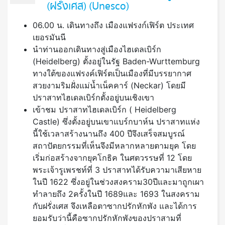
(ฝรั่งเศส) (Unesco)
06.00 น. เดินทางถึง เมืองแฟรงก์เฟิร์ต ประเทศ
เยอรมันนี
นำท่านออกเดินทางสู่เมืองไฮเดลเบิร์ก
(Heidelberg) ตั้งอยู่ในรัฐ Baden-Wurttemburg
ทางใต้ของแฟรงค์เฟิร์ตเป็นเมืองที่มีบรรยากาศ
สวยงามริมฝั่งแม่น้ำเน็คคาร์ (Neckar) โดยมี
ปราสาทไฮเดลเบิร์กตั้งอยู่บนเชิงเขา
เข้าชม ปราสาทไฮเดลเบิร์ก ( Heidelberg
Castle) ซึ่งตั้งอยู่บนเขาแบร์กบาห์น ปราสาทแห่ง
นี้ใช้เวลาสร้างนานถึง 400 ปีจึงเสร็จสมบูรณ์
สถาปัตยกรรมที่เห็นจึงมีหลากหลายตามยุค โดย
เริ่มก่อสร้างจากยุคโกธิค ในศตวรรษที่ 12 โดย
พระเจ้ารูเพรชท์ที่ 3 ปราสาทได้รับความาเสียหาย
ในปี 1622 ซึ่งอยู่ในช่วงสงคราม30ปีและมาถูกเผา
ทำลายถึง 2ครั้งในปี 1689และ 1693 ในสงคราม
กับฝรั่งเศส จึงเหลือตาซากปรักหักพัง และได้การ
ยอมรับว่านี้คือซากปรักหักพังของปราสามที่