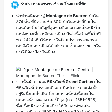
รับประทานอาหารเช้า ณ โรงแรมที่พัก
นำท่านเดินทางสู่
Montagne de Bueren
บันได
374 ขั้น ที่มีความชัน 30% บันไดเหล่านี้ถือเป็น
แลนด์มาร์กสำคัญที่สุดของลีแยฌ และเป็นหนึ่งใน
แหล่งท่องเที่ยวหลักของเมือง บันไดนี้สร้างขึ้นในปี
พ.ศ.2424 เพื่อให้ทหารในป้อมปราการสามารถ
เข้าถึงใจกลางเมืองได้อย่างรวดเร็วและง่ายดายใน
กรณีที่ต้องป้องกันเมือง
จากนั้นนำท่านชม
พิพิธภัณฑ์
Grand Curtius
เป็น
พิพิธภัณฑ์ โบราณคดี และ ศิลปะการตกแต่ง ตั้ง
อยู่ริมฝั่งแม่น้ำเมิซ โดยคฤหาสน์หลังนี้เคยเป็น
คฤหาสน์ของฌอง เคอร์ติอุส (ค.ศ. 1551-1628)
ซึ่งครั้งหนึ่งเคยเป็นเสบียงให้กับกองทัพสเปน
ระหว่างปี ค.ศ. 1600 ถึง 1610 เขาได้สร้างบ้านอิฐ