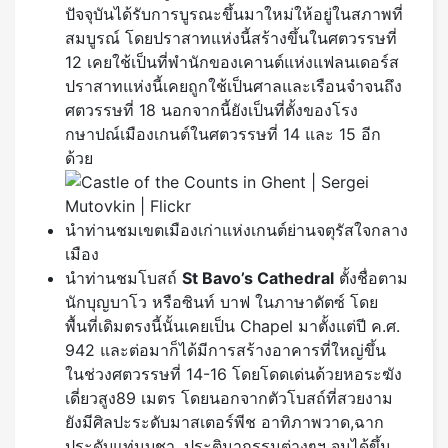
ปัจจุบันได้รับการบูรณะขึ้นมาใหม่ให้อยู่ในสภาพที่
สมบูรณ์ โดยปราสาทแห่งนี้สร้างขึ้นในศตวรรษที่
12 เคยใช้เป็นที่พำนักของเคานต์แห่งแฟลนเดอร์ส
ปราสาทแห่งนี้เคยถูกใช้เป็นศาลและเรือนจำจนถึง
ศตวรรษที่ 18 นอกจากนี้ยังเป็นที่ตั้งของโรง
กษาปณ์เมืองเกนต์ในศตวรรษที่ 14 และ 15 อีก
ด้วย
นำท่านชมเขตเมืองเก่าแห่งเกนต์ย่านจตุรัสใจกลาง
เมือง
นำท่านชมโบสถ์
St Bavo’s Cathedral
ตั้งชื่อตาม
นักบุญบาโว หรือซินท์ บาฟ ในภาษาดัตซ์ โดย
พื้นที่เดิมตรงนี้นั้นเคยเป็น Chapel มาตั้งแต่ปี ค.ศ.
942 และต่อมาก็ได้มีการสร้างอาคารที่ใหญ่ขึ้น
ในช่วงศตวรรษที่ 14-16 โดยโดดเด่นด้วยหอระฆัง
เดี่ยวสูง89 เมตร โดยนอกจากตัวโบสถ์ที่สวยงาม
ยังมีศิลปะระดับมาสเตอร์พีช อาทิภาพวาด,ฉาก
ประดับแท่นบูชา ,ประติมากรรมต่างๆฯ จนได้ขึ้น