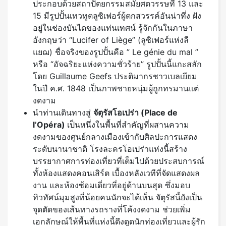
ประกอบด้วยสถาปัตยกรรมสมัยศตวรรษที่ 13 และ
15 มีรูปปั้นเทวทูตลูซิเฟอร์ผู้ตกสวรรค์อันน่าทึ่ง ฝัง
อยู่ในช่องบันไดของแท่นเทศน์ รู้จักกันในภาษา
อังกฤษว่า “Lucifer of Liège” (ลูซิเฟอร์แห่งลี
แยฌ) ชื่อจริงของรูปปั้นคือ ” Le génie du mal ”
หรือ “อัจฉริยะแห่งความชั่วร้าย” รูปปั้นนี้แกะสลัก
โดย Guillaume Geefs ประติมากรชาวเบลเยียม
ในปี ค.ศ. 1848 เป็นภาพชายหนุ่มผู้ถูกทรมานแต่
งดงาม
นำท่านเดินทางสู่
จัตุรัสโอเปร่า (
Place de
l’Opéra)
เป็นหนึ่งในพื้นที่สำคัญที่ผสานความ
งดงามของศูนย์กลางเมืองเข้ากับศิลปะการแสดง
ระดับนานาชาติ โรงละครโอเปร่าแห่งนี้สร้าง
บรรยากาศการท่องเที่ยวที่เต็มไปด้วยประสบการณ์
ทั้งห้องแสดงคอนเสิร์ต เบื้องหลังเวทีที่จัดแสดงผล
งาน และห้องซ้อมเดี่ยวที่อยู่ด้านบนสุด ซึ่งมอบ
ทิวทัศน์มุมสูงที่น้อยคนนักจะได้เห็น จัตุรัสนี้ยังเป็น
จุดตัดของเส้นทางรถรางที่โค้งงดงาม ช่วยเพิ่ม
เอกลักษณ์ให้พื้นที่แห่งนี้ดึงดูดนักท่องเที่ยวและผู้รัก