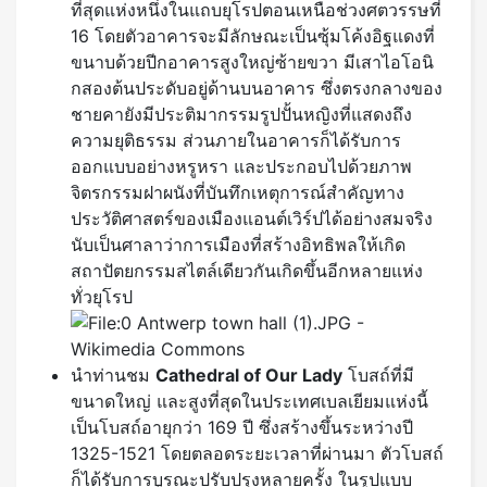
ที่สุดแห่งหนึ่งในแถบยุโรปตอนเหนือช่วงศตวรรษที่
16 โดยตัวอาคารจะมีลักษณะเป็นซุ้มโค้งอิฐแดงที่
ขนาบด้วยปีกอาคารสูงใหญ่ซ้ายขวา มีเสาไอโอนิ
กสองต้นประดับอยู่ด้านบนอาคาร ซึ่งตรงกลางของ
ชายคายังมีประติมากรรมรูปปั้นหญิงที่แสดงถึง
ความยุติธรรม ส่วนภายในอาคารก็ได้รับการ
ออกแบบอย่างหรูหรา และประกอบไปด้วยภาพ
จิตรกรรมฝาผนังที่บันทึกเหตุการณ์สำคัญทาง
ประวัติศาสตร์ของเมืองแอนต์เวิร์ปได้อย่างสมจริง
นับเป็นศาลาว่าการเมืองที่สร้างอิทธิพลให้เกิด
สถาปัตยกรรมสไตล์เดียวกันเกิดขึ้นอีกหลายแห่ง
ทั่วยุโรป
นำท่านชม
Cathedral of Our Lady
โบสถ์ที่มี
ขนาดใหญ่ และสูงที่สุดในประเทศเบลเยียมแห่งนี้
เป็นโบสถ์อายุกว่า 169 ปี ซึ่งสร้างขึ้นระหว่างปี
1325-1521 โดยตลอดระยะเวลาที่ผ่านมา ตัวโบสถ์
ก็ได้รับการบูรณะปรับปรุงหลายครั้ง ในรูปแบบ