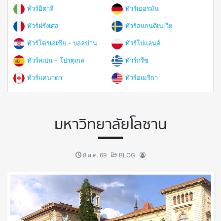
ทัวร์อิตาลี
ทัวร์เยอรมัน
ทัวร์ฝรั่งเศส
ทัวร์สแกนดิเนเวีย
ทัวร์โครเอเชีย - บอลข่าน
ทัวร์โปแลนด์
ทัวร์สเปน - โปรตุเกส
ทัวร์กรีซ
ทัวร์แคนาดา
ทัวร์อเมริกา
มหาวิทยาลัยโลซาน
8 ส.ค. 69
BLOG