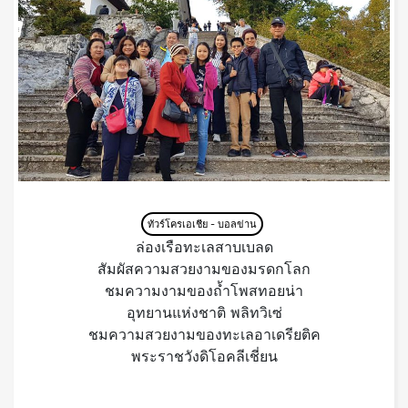
ทัวร์โครเอเชีย - บอลข่าน
ล่องเรือทะเลสาบเบลด
สัมผัสความสวยงามของมรดกโลก
ชมความงามของถ้ำโพสทอยน่า
อุทยานแห่งชาติ พลิทวิเซ่
ชมความสวยงามของทะเลอาเดรียติค
พระราชวังดิโอคลีเชี่ยน