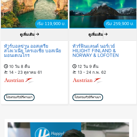
เริ่ม 119,900 บ.
เริ่ม 259,900 บ.
ดูเพิ่มเติม
ดูเพิ่มเติม
ทัวร์บอลข่าน ออสเตรีย
ทัวร์ฟินแลนด์ นอร์เวย์
สโลเวเนีย โครเอเชีย บอสเนีย
HILIGHT FINLAND &
มอนเตเนโกร
NORWAY & LOFOTEN
10 วัน 8 คืน
12 วัน 9 คืน
14 - 23 ตุลาคม 61
13 - 24 ก.พ. 62
โปรแกรมทัวร์ที่ผ่านมา
โปรแกรมทัวร์ที่ผ่านมา