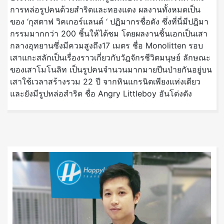
การหล่อรูปคนด้วยสำริดและทองแดง ผลงานทั้งหมดเป็น
ของ ‘กุสตาฟ วิคเกอร์แลนด์ ‘ ปฏิมากรชื่อดัง ซึ่งที่นี่มีปฎิมา
กรรมมากกว่า 200 ชิ้นให้ได้ชม โดยผลงานชิ้นเอกเป็นเสา
กลางอุทยานซึ่งมีควมสูงถึง17 เมตร ชื่อ Monolitten รอบ
เสาแกะสลักเป็นเรื่องราวเกี่ยวกับวัฎจักรชีวิตมนุษย์ ลักษณะ
ของเสาโมโนลิท เป็นรูปคนจำนวนมากมายปีนป่ายกันอยู่บน
เสาใช้เวลาสร้างรวม 22 ปี จากหินแกรนิตเพียงแท่งเดียว
และยังมีรูปหล่อสำริด ชื่อ Angry Littleboy อันโด่งดัง